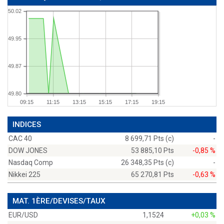
50.02
49.95
49.87
49.80
09:15
11:15
13:15
15:15
17:15
19:15
INDICES
CAC 40
8 699,71 Pts (c)
-
DOW JONES
53 885,10 Pts
-0,85 %
Nasdaq Comp
26 348,35 Pts (c)
-
Nikkei 225
65 270,81 Pts
-0,63 %
MAT. 1ÈRE/DEVISES/TAUX
EUR/USD
1,1524
+0,03 %