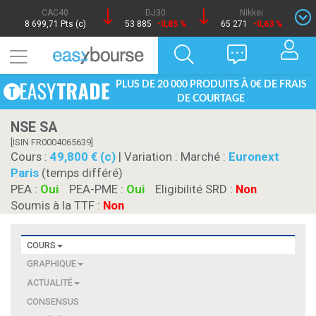
CAC40
DJ30
Nikkei
8 699,71 Pts (c)
53 885
-0,85 %
65 271
-0,63 %
PLUS DE 20 000 PRODUITS À 0€ DE FRAIS
DE COURTAGE
NSE SA
[ISIN FR0004065639]
Cours :
49,800 € (c)
| Variation :
Marché :
Euronext
Paris
(temps différé)
PEA :
Oui
PEA-PME :
Oui
Eligibilité SRD :
Non
Soumis à la TTF :
Non
COURS
GRAPHIQUE
ACTUALITÉ
CONSENSUS