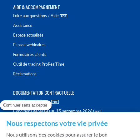
AIDE & ACCOMPAGNEMENT
Foire aux questions / Aide
Assistance
Espace actualités
Espace webinaires
Formulaires clients
Outil de trading ProRealTime
Réclamations
DOCUMENTATION CONTRACTUELLE
Conditions générales
Continuer sans accepter
Conditions générales au 15 septembre 2026
Brochure tarifaire
Nous respectons votre vie privée
Rapport sur la qualité d'exécution
Nous utilisons des cookies pour assurer le bon