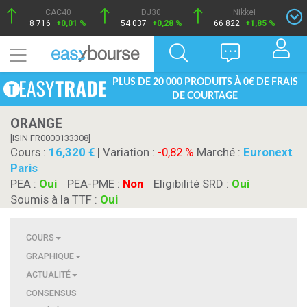
CAC40
DJ30
Nikkei
8 716
+0,01 %
54 037
+0,28 %
66 822
+1,85 %
PLUS DE 20 000 PRODUITS À 0€ DE FRAIS
DE COURTAGE
ORANGE
[ISIN FR0000133308]
Cours :
16,320
| Variation :
-0,82 %
Marché :
Euronext
Paris
PEA :
Oui
PEA-PME :
Non
Eligibilité SRD :
Oui
Soumis à la TTF :
Oui
COURS
GRAPHIQUE
ACTUALITÉ
CONSENSUS