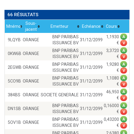
66 RÉSULTATS
Sous-
Mnémo
Emetteur
Echéance
Cours
jacent
BNP PARIBAS
1,1930
A
9LQYB
ORANGE
31/12/2099
ISSUANCE BV
V
BNP PARIBAS
3,3720
A
0KW6B
ORANGE
31/12/2099
ISSUANCE BV
V
BNP PARIBAS
1,9280
A
2EGWB
ORANGE
31/12/2099
ISSUANCE BV
V
BNP PARIBAS
1,1080
A
5CO9B
ORANGE
31/12/2099
ISSUANCE BV
V
46,950
A
384BS
ORANGE
SOCIETE GENERALE
31/12/2099
V
BNP PARIBAS
0,16000
A
DN1SB
ORANGE
31/12/2099
ISSUANCE BV
V
BNP PARIBAS
0,43200
A
5OV1B
ORANGE
31/12/2099
ISSUANCE BV
V
BNP PARIBAS
2,6380
A