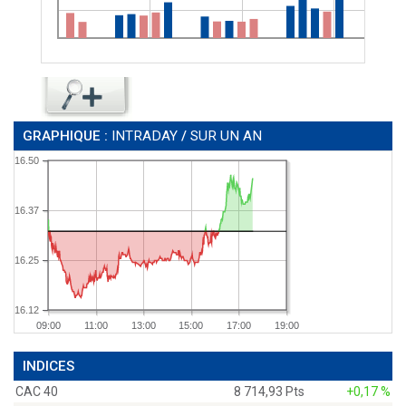
GRAPHIQUE :
INTRADAY
/
SUR UN AN
16.50
16.37
16.25
16.12
09:00
11:00
13:00
15:00
17:00
19:00
INDICES
CAC 40
8 714,93 Pts
+0,17 %