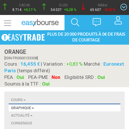
CAC40
DJ30
Nikkei
8 714
+0,17 %
54 037
+0,28 %
65 607
-0,12 %
PLUS DE 20 000 PRODUITS À 0€ DE FRAIS
DE COURTAGE
ORANGE
[ISIN FR0000133308]
Cours :
16,455
| Variation :
+0,83 %
Marché :
Euronext
Paris
(temps différé)
PEA :
Oui
PEA-PME :
Non
Eligibilité SRD :
Oui
Soumis à la TTF :
Oui
COURS
GRAPHIQUE
ACTUALITÉ
CONSENSUS