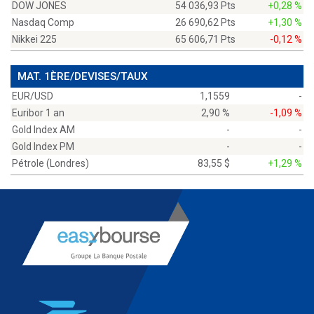
DOW JONES
54 036,93 Pts
+0,28 %
Nasdaq Comp
26 690,62 Pts
+1,30 %
Nikkei 225
65 606,71 Pts
-0,12 %
MAT. 1ÈRE/DEVISES/TAUX
EUR/USD
1,1559
-
Euribor 1 an
2,90 %
-1,09 %
Gold Index AM
-
-
Gold Index PM
-
-
Pétrole (Londres)
83,55 $
+1,29 %