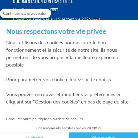
DOCUMENTATION CONTRACTUELLE
Conditions générales
Continuer sans accepter
Conditions générales au 15 septembre 2026
Brochure tarifaire
Nous respectons votre vie privée
Rapport sur la qualité d'exécution
Nous utilisons des cookies pour assurer le bon
Politique de meilleure sélection
fonctionnement et la sécurité de notre site. Ils nous
permettent de vous proposer la meilleure expérience
Politique de durabilité
possible
Fonds de garantie des dépôts et de résolution
Pour paramétrer vos choix, cliquez sur Je choisis.
SÉCURITÉ & DONNÉES PERSONNELLES
Vous pouvez retrouver et modifier vos préférences en
Mentions légales
cliquant sur "Gestion des cookies" en bas de page du site.
Prévention de la fraude
Gérer mes cookies
Consulter notre politique en matière de cookies
Politique de cookies
Consentements certifiés par
Politique de gestion des conflits d'intérêts