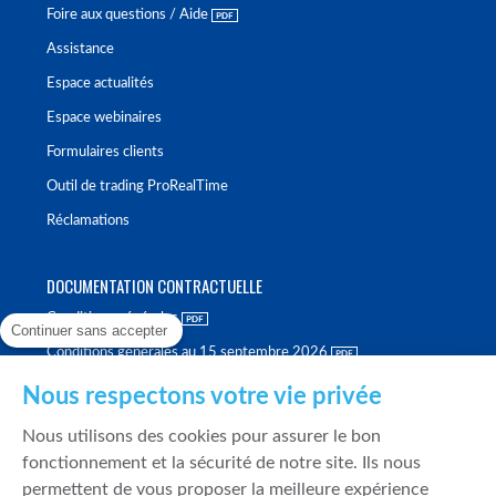
Foire aux questions / Aide
Assistance
Espace actualités
Espace webinaires
Formulaires clients
Outil de trading ProRealTime
Réclamations
DOCUMENTATION CONTRACTUELLE
Conditions générales
Continuer sans accepter
Conditions générales au 15 septembre 2026
Brochure tarifaire
Nous respectons votre vie privée
Rapport sur la qualité d'exécution
Nous utilisons des cookies pour assurer le bon
Politique de meilleure sélection
fonctionnement et la sécurité de notre site. Ils nous
permettent de vous proposer la meilleure expérience
Politique de durabilité