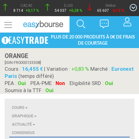
CAC40
DJ30
Nikkei
8 714
+0,17 %
54 037
+0,28 %
65 607
-0,12 %
PLUS DE 20 000 PRODUITS À 0€ DE FRAIS
DE COURTAGE
ORANGE
[ISIN FR0000133308]
Cours :
16,455
| Variation :
+0,83 %
Marché :
Euronext
Paris
(temps différé)
PEA :
Oui
PEA-PME :
Non
Eligibilité SRD :
Oui
Soumis à la TTF :
Oui
COURS
GRAPHIQUE
ACTUALITÉ
CONSENSUS