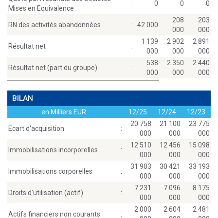
:
0
0
0
Mises en Equivalence
208
203
RN des activités abandonnées
:
42 000
000
000
1 139
2 902
2 891
Résultat net
:
000
000
000
538
2 350
2 440
Résultat net (part du groupe)
:
000
000
000
BILAN
en Milliers EUR
12/25
12/24
12/23
20 758
21 100
23 775
Ecart d'acquisition
:
000
000
000
12 510
12 456
15 098
Immobilisations incorporelles
:
000
000
000
31 903
30 421
33 193
Immobilisations corporelles
:
000
000
000
7 231
7 096
8 175
Droits d'utilisation (actif)
:
000
000
000
2 000
2 604
2 481
Actifs financiers non courants
: