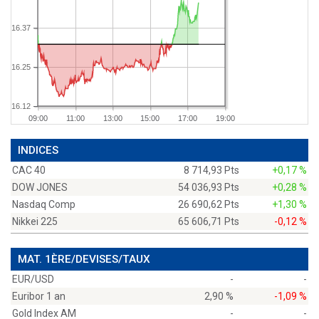
16.37
16.25
16.12
09:00
11:00
13:00
15:00
17:00
19:00
INDICES
CAC 40
8 714,93 Pts
+0,17 %
DOW JONES
54 036,93 Pts
+0,28 %
Nasdaq Comp
26 690,62 Pts
+1,30 %
Nikkei 225
65 606,71 Pts
-0,12 %
MAT. 1ÈRE/DEVISES/TAUX
EUR/USD
-
-
Euribor 1 an
2,90 %
-1,09 %
Gold Index AM
-
-