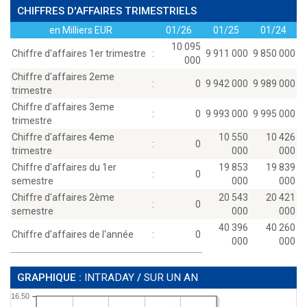
CHIFFRES D'AFFAIRES TRIMESTRIELS
en Milliers EUR
01/26
01/25
01/24
10 095
Chiffre d'affaires 1er trimestre
:
9 911 000
9 850 000
000
Chiffre d'affaires 2eme
:
0
9 942 000
9 989 000
trimestre
Chiffre d'affaires 3eme
:
0
9 993 000
9 995 000
trimestre
Chiffre d'affaires 4eme
10 550
10 426
:
0
trimestre
000
000
Chiffre d'affaires du 1er
19 853
19 839
:
0
semestre
000
000
Chiffre d'affaires 2ème
20 543
20 421
:
0
semestre
000
000
40 396
40 260
Chiffre d'affaires de l'année
:
0
000
000
GRAPHIQUE :
INTRADAY
/
SUR UN AN
16.50