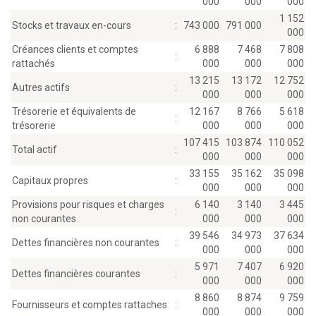
000
000
000
1 152
Stocks et travaux en-cours
:
743 000
791 000
000
Créances clients et comptes
6 888
7 468
7 808
:
rattachés
000
000
000
13 215
13 172
12 752
Autres actifs
:
000
000
000
Trésorerie et équivalents de
12 167
8 766
5 618
:
trésorerie
000
000
000
107 415
103 874
110 052
Total actif
:
000
000
000
33 155
35 162
35 098
Capitaux propres
:
000
000
000
Provisions pour risques et charges
6 140
3 140
3 445
:
non courantes
000
000
000
39 546
34 973
37 634
Dettes financières non courantes
:
000
000
000
5 971
7 407
6 920
Dettes financières courantes
:
000
000
000
8 860
8 874
9 759
Fournisseurs et comptes rattaches
:
000
000
000