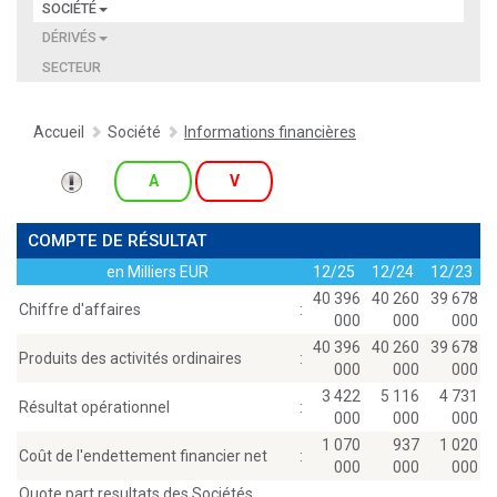
SOCIÉTÉ
DÉRIVÉS
SECTEUR
Accueil
Société
Informations financières
A
V
COMPTE DE RÉSULTAT
en Milliers EUR
12/25
12/24
12/23
40 396
40 260
39 678
Chiffre d'affaires
:
000
000
000
40 396
40 260
39 678
Produits des activités ordinaires
:
000
000
000
3 422
5 116
4 731
Résultat opérationnel
:
000
000
000
1 070
937
1 020
Coût de l'endettement financier net
:
000
000
000
Quote part resultats des Sociétés