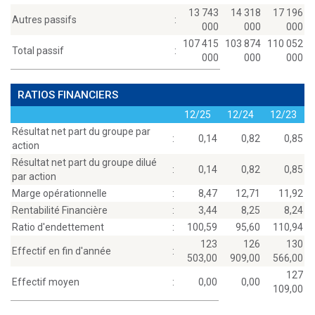
13 743
14 318
17 196
Autres passifs
:
000
000
000
107 415
103 874
110 052
Total passif
:
000
000
000
RATIOS FINANCIERS
12/25
12/24
12/23
Résultat net part du groupe par
:
0,14
0,82
0,85
action
Résultat net part du groupe dilué
:
0,14
0,82
0,85
par action
Marge opérationnelle
:
8,47
12,71
11,92
Rentabilité Financière
:
3,44
8,25
8,24
Ratio d'endettement
:
100,59
95,60
110,94
123
126
130
Effectif en fin d'année
:
503,00
909,00
566,00
127
Effectif moyen
:
0,00
0,00
109,00