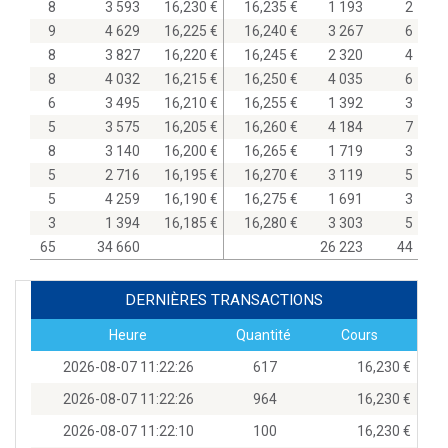
8
3 593
16,230
16,235
1 193
2
9
4 629
16,225
16,240
3 267
6
8
3 827
16,220
16,245
2 320
4
8
4 032
16,215
16,250
4 035
6
6
3 495
16,210
16,255
1 392
3
5
3 575
16,205
16,260
4 184
7
8
3 140
16,200
16,265
1 719
3
5
2 716
16,195
16,270
3 119
5
5
4 259
16,190
16,275
1 691
3
3
1 394
16,185
16,280
3 303
5
65
34 660
26 223
44
DERNIÈRES TRANSACTIONS
Heure
Quantité
Cours
2026-08-07 11:22:26
617
16,230
2026-08-07 11:22:26
964
16,230
2026-08-07 11:22:10
100
16,230