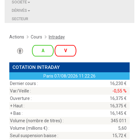
SOCIÉTÉ
DÉRIVÉS
SECTEUR
Actions
Cours
Intraday
A
V
COTATION INTRADAY
Paris
07/08/2026 11:22:26
Dernier cours :
16,230
Var/Veille :
-0,55 %
Ouverture :
16,375
+ Haut :
16,375
+ Bas :
16,145
Volume (nombre de titres) :
345 011
Volume (millions
) :
5,60
Seuil suspension baisse :
15,72