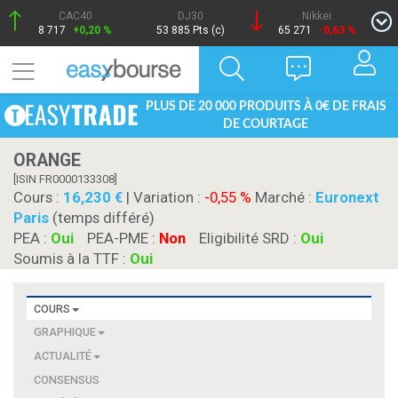
CAC40
DJ30
Nikkei
8 717
+0,20 %
53 885 Pts (c)
65 271
-0,63 %
PLUS DE 20 000 PRODUITS À 0€ DE FRAIS
DE COURTAGE
ORANGE
[ISIN FR0000133308]
Cours :
16,230
| Variation :
-0,55 %
Marché :
Euronext
Paris
(temps différé)
PEA :
Oui
PEA-PME :
Non
Eligibilité SRD :
Oui
Soumis à la TTF :
Oui
COURS
GRAPHIQUE
ACTUALITÉ
CONSENSUS