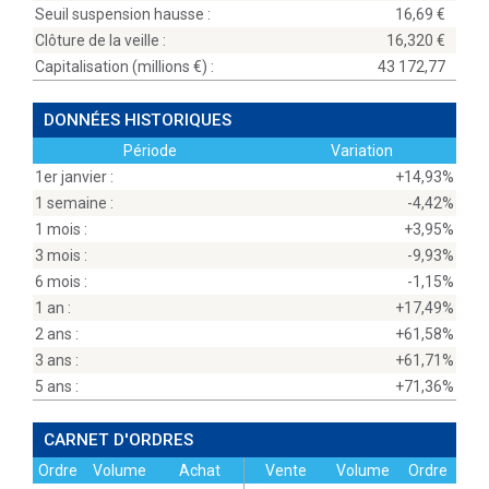
Seuil suspension hausse :
16,69
Clôture de la veille :
16,320
Capitalisation (millions
) :
43 172,77
DONNÉES HISTORIQUES
Période
Variation
1er janvier :
+14,93%
1 semaine :
-4,42%
1 mois :
+3,95%
3 mois :
-9,93%
6 mois :
-1,15%
1 an :
+17,49%
2 ans :
+61,58%
3 ans :
+61,71%
5 ans :
+71,36%
CARNET D'ORDRES
Ordre
Volume
Achat
Vente
Volume
Ordre