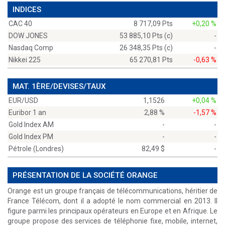
INDICES
CAC 40
8 717,09 Pts
+0,20 %
DOW JONES
53 885,10 Pts (c)
-
Nasdaq Comp
26 348,35 Pts (c)
-
Nikkei 225
65 270,81 Pts
-0,63 %
MAT. 1ÈRE/DEVISES/TAUX
EUR/USD
1,1526
+0,04 %
Euribor 1 an
2,88 %
-1,57 %
Gold Index AM
-
-
Gold Index PM
-
-
Pétrole (Londres)
82,49 $
-
PRÉSENTATION DE LA SOCIÉTÉ ORANGE
Orange est un groupe français de télécommunications, héritier de
France Télécom, dont il a adopté le nom commercial en 2013. Il
figure parmi les principaux opérateurs en Europe et en Afrique. Le
groupe propose des services de téléphonie fixe, mobile, internet,