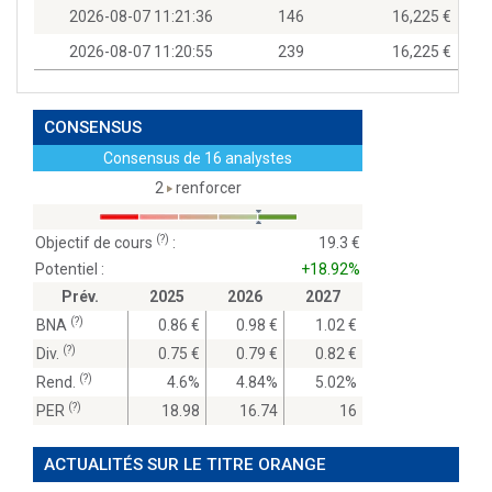
2026-08-07 11:21:36
146
16,225
2026-08-07 11:20:55
239
16,225
CONSENSUS
Consensus de 16 analystes
2
renforcer
(?)
Objectif de cours
:
19.3
Potentiel :
+18.92%
Prév.
2025
2026
2027
(?)
BNA
0.86
0.98
1.02
(?)
Div.
0.75
0.79
0.82
(?)
Rend.
4.6%
4.84%
5.02%
(?)
PER
18.98
16.74
16
ACTUALITÉS SUR LE TITRE ORANGE