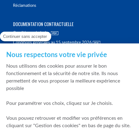
Réclamations
DOCUMENTATION CONTRACTUELLE
Conditions générales
Continuer sans accepter
Conditions générales au 15 septembre 2026
Brochure tarifaire
Nous respectons votre vie privée
Rapport sur la qualité d'exécution
Nous utilisons des cookies pour assurer le bon
Politique de meilleure sélection
fonctionnement et la sécurité de notre site. Ils nous
permettent de vous proposer la meilleure expérience
Politique de durabilité
possible
Fonds de garantie des dépôts et de résolution
Pour paramétrer vos choix, cliquez sur Je choisis.
SÉCURITÉ & DONNÉES PERSONNELLES
Vous pouvez retrouver et modifier vos préférences en
Mentions légales
cliquant sur "Gestion des cookies" en bas de page du site.
Prévention de la fraude
Gérer mes cookies