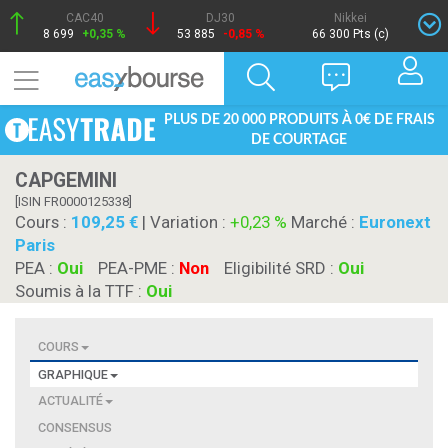
CAC40
DJ30
Nikkei
8 699
+0,35 %
53 885
-0,85 %
66 300 Pts (c)
PLUS DE 20 000 PRODUITS À 0€ DE FRAIS
DE COURTAGE
CAPGEMINI
[ISIN FR0000125338]
Cours :
109,25
| Variation :
+0,23 %
Marché :
Euronext
Paris
PEA :
Oui
PEA-PME :
Non
Eligibilité SRD :
Oui
Soumis à la TTF :
Oui
COURS
GRAPHIQUE
ACTUALITÉ
CONSENSUS