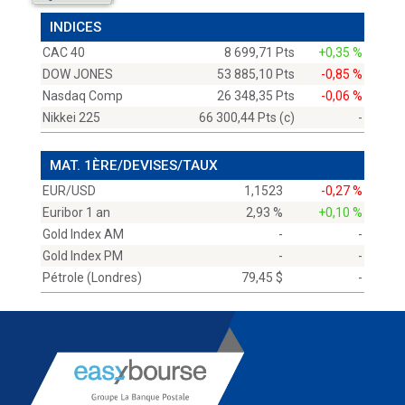
INDICES
CAC 40
8 699,71 Pts
+0,35 %
DOW JONES
53 885,10 Pts
-0,85 %
Nasdaq Comp
26 348,35 Pts
-0,06 %
Nikkei 225
66 300,44 Pts (c)
-
MAT. 1ÈRE/DEVISES/TAUX
EUR/USD
1,1523
-0,27 %
Euribor 1 an
2,93 %
+0,10 %
Gold Index AM
-
-
Gold Index PM
-
-
Pétrole (Londres)
79,45 $
-