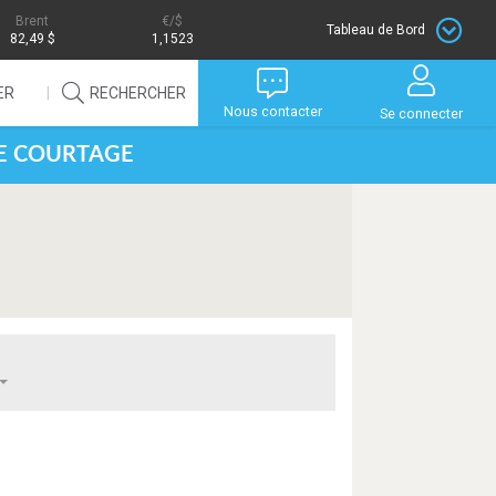
Brent
/$
Tableau de Bord
82,49 $
1,1523
ER
RECHERCHER
Nous contacter
Se connecter
DE COURTAGE