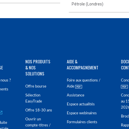
Pétrole (Londres)
NOS PRODUITS
AIDE &
DOC
SE
& NOS
ACCOMPAGNEMENT
CON
SOLUTIONS
nous ?
Foire aux questions /
Cond
Offre bourse
Aide
ments
Sélection
Assistance
Cond
EasyTrade
au 1
Espace actualités
202
Offre 18-30 ans
Espace webinaires
Broc
Ouvrir un
Formulaires clients
duite
compte-titres /
Rappo
stale