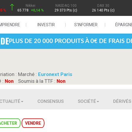
Nikkei
NASDAQ 100
DAX 30
85 %
65 778
+0,14 %
29 373 Pts (c)
26 140 Pts (c)
MPRENDRE
INVESTIR
S'INFORMER
ÉPARGN
PLUS DE 20 000 PRODUITS À 0€ DE FRAIS 
riation :
Marché :
Euronext Paris
D :
Non
Soumis à la TTF :
Non
CTUALITÉ
CONSENSUS
SOCIÉTÉ
DÉRIVÉS
ACHETER
VENDRE