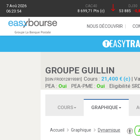
7 Aoû 2026
CAC40
DJ30
06:23:54
8 699,71 Pts (c)
53 885
-0,
NOUS DÉCOUVRIR
CO
GROUPE GUILLIN
Cours :
21,400 € (c)
| Va
[ISIN FR0012819381]
PEA :
Oui
PEA-PME :
Oui
Eligibilité SR
COURS
GRAPHIQUE
A
Accueil
Graphique
Dynamique