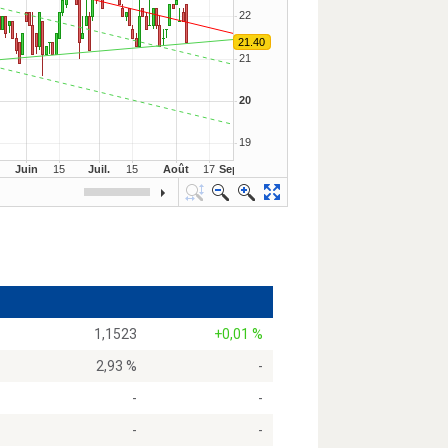
1,1523
+0,01 %
2,93 %
-
-
-
-
-