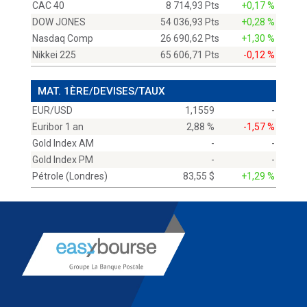
CAC 40
8 714,93 Pts
+0,17 %
DOW JONES
54 036,93 Pts
+0,28 %
Nasdaq Comp
26 690,62 Pts
+1,30 %
Nikkei 225
65 606,71 Pts
-0,12 %
MAT. 1ÈRE/DEVISES/TAUX
EUR/USD
1,1559
-
Euribor 1 an
2,88 %
-1,57 %
Gold Index AM
-
-
Gold Index PM
-
-
Pétrole (Londres)
83,55 $
+1,29 %