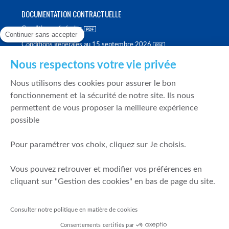
DOCUMENTATION CONTRACTUELLE
Conditions générales
Continuer sans accepter
Conditions générales au 15 septembre 2026
Brochure tarifaire
Nous respectons votre vie privée
Rapport sur la qualité d'exécution
Nous utilisons des cookies pour assurer le bon
Politique de meilleure sélection
fonctionnement et la sécurité de notre site. Ils nous
permettent de vous proposer la meilleure expérience
Politique de durabilité
possible
Fonds de garantie des dépôts et de résolution
Pour paramétrer vos choix, cliquez sur Je choisis.
SÉCURITÉ & DONNÉES PERSONNELLES
Vous pouvez retrouver et modifier vos préférences en
Mentions légales
cliquant sur "Gestion des cookies" en bas de page du site.
Prévention de la fraude
Gérer mes cookies
Consulter notre politique en matière de cookies
Politique de cookies
Consentements certifiés par