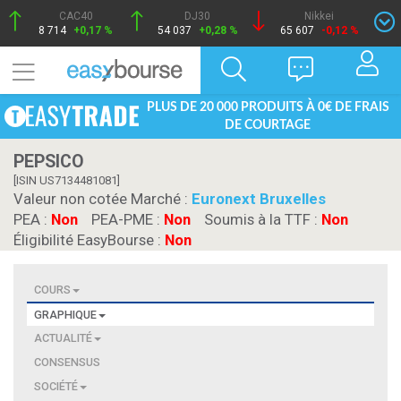
CAC40
DJ30
Nikkei
8 714
+0,17 %
54 037
+0,28 %
65 607
-0,12 %
PLUS DE 20 000 PRODUITS À 0€ DE FRAIS
DE COURTAGE
PEPSICO
[ISIN US7134481081]
Valeur non cotée Marché :
Euronext Bruxelles
PEA :
Non
PEA-PME :
Non
Soumis à la TTF :
Non
Éligibilité EasyBourse :
Non
COURS
GRAPHIQUE
ACTUALITÉ
CONSENSUS
SOCIÉTÉ