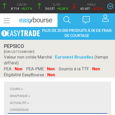
CAC40
DJ30
Nikkei
8 714
+0,17 %
54 037
+0,28 %
65 607
-0,12 %
PLUS DE 20 000 PRODUITS À 0€ DE FRAIS
DE COURTAGE
PEPSICO
[ISIN US7134481081]
Valeur non cotée Marché :
Euronext Bruxelles
(temps
différé)
PEA :
Non
PEA-PME :
Non
Soumis à la TTF :
Non
Éligibilité EasyBourse :
Non
COURS
GRAPHIQUE
ACTUALITÉ
CONSENSUS