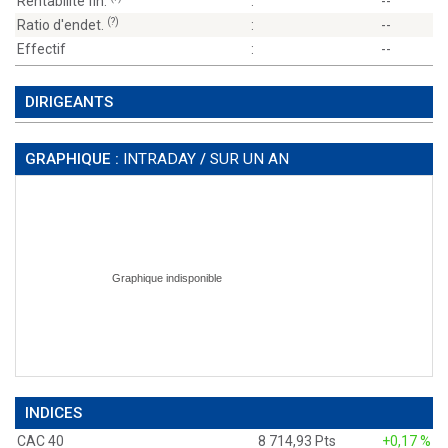
Rentabilité fin.
:
--
(?)
Ratio d'endet.
:
--
Effectif
:
--
DIRIGEANTS
GRAPHIQUE :
INTRADAY
/
SUR UN AN
INDICES
CAC 40
8 714,93 Pts
+0,17 %