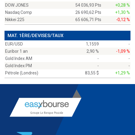
DOW JONES
54 036,93 Pts
+0,28 %
Nasdaq Comp
26 690,62 Pts
+1,30 %
Nikkei 225
65 606,71 Pts
-0,12 %
MAT. 1ÈRE/DEVISES/TAUX
EUR/USD
1,1559
-
Euribor 1 an
2,90 %
-1,09 %
Gold Index AM
-
-
Gold Index PM
-
-
Pétrole (Londres)
83,55 $
+1,29 %