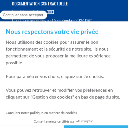
DOCUMENTATION CONTRACTUELLE
Conditions générales
Continuer sans accepter
Conditions générales au 15 septembre 2026
Brochure tarifaire
Nous respectons votre vie privée
Rapport sur la qualité d'exécution
Nous utilisons des cookies pour assurer le bon
Politique de meilleure sélection
fonctionnement et la sécurité de notre site. Ils nous
permettent de vous proposer la meilleure expérience
Politique de durabilité
possible
Fonds de garantie des dépôts et de résolution
Pour paramétrer vos choix, cliquez sur Je choisis.
SÉCURITÉ & DONNÉES PERSONNELLES
Vous pouvez retrouver et modifier vos préférences en
Mentions légales
cliquant sur "Gestion des cookies" en bas de page du site.
Prévention de la fraude
Gérer mes cookies
Consulter notre politique en matière de cookies
Politique de cookies
Consentements certifiés par
Politique de gestion des conflits d'intérêts