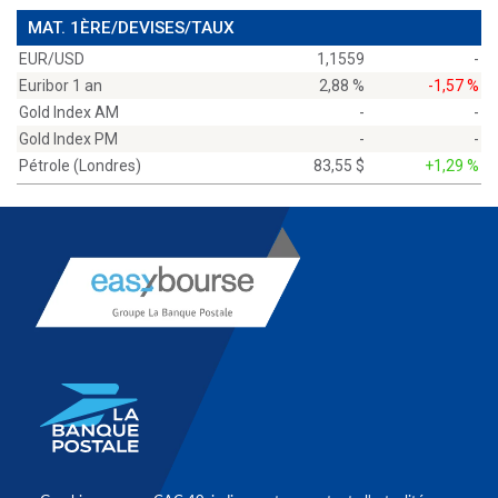
MAT. 1ÈRE/DEVISES/TAUX
EUR/USD
1,1559
-
Euribor 1 an
2,88 %
-1,57 %
Gold Index AM
-
-
Gold Index PM
-
-
Pétrole (Londres)
83,55 $
+1,29 %