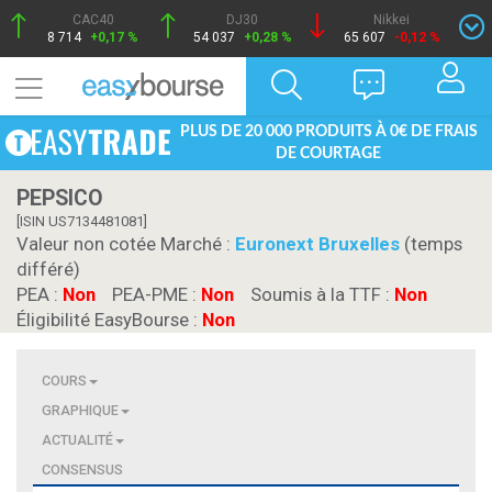
CAC40
DJ30
Nikkei
8 714
+0,17 %
54 037
+0,28 %
65 607
-0,12 %
PLUS DE 20 000 PRODUITS À 0€ DE FRAIS
DE COURTAGE
PEPSICO
[ISIN US7134481081]
Valeur non cotée Marché :
Euronext Bruxelles
(temps
différé)
PEA :
Non
PEA-PME :
Non
Soumis à la TTF :
Non
Éligibilité EasyBourse :
Non
COURS
GRAPHIQUE
ACTUALITÉ
CONSENSUS