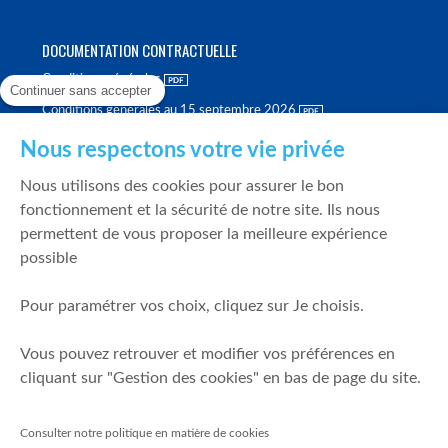
DOCUMENTATION CONTRACTUELLE
Conditions générales
Continuer sans accepter
Conditions générales au 15 septembre 2026
Brochure tarifaire
Nous respectons votre vie privée
Rapport sur la qualité d'exécution
Nous utilisons des cookies pour assurer le bon
Politique de meilleure sélection
fonctionnement et la sécurité de notre site. Ils nous
permettent de vous proposer la meilleure expérience
Politique de durabilité
possible
Fonds de garantie des dépôts et de résolution
Pour paramétrer vos choix, cliquez sur Je choisis.
SÉCURITÉ & DONNÉES PERSONNELLES
Vous pouvez retrouver et modifier vos préférences en
Mentions légales
cliquant sur "Gestion des cookies" en bas de page du site.
Prévention de la fraude
Gérer mes cookies
Consulter notre politique en matière de cookies
Politique de cookies