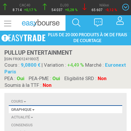
CAC40
DJ30
Nikkei
8 714
+0,17 %
54 037
+0,28 %
65 607
-0,12 %
PLUS DE 20 000 PRODUITS À 0€ DE FRAIS
DE COURTAGE
PULLUP ENTERTAINMENT
[ISIN FR0012419307]
Cours :
9,0800
| Variation :
+4,49 %
Marché :
Euronext
Paris
PEA :
Oui
PEA-PME :
Oui
Eligibilité SRD :
Non
Soumis à la TTF :
Non
COURS
GRAPHIQUE
ACTUALITÉ
CONSENSUS