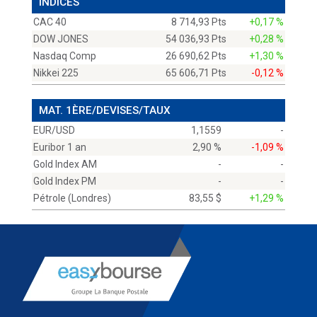
INDICES
CAC 40
8 714,93 Pts
+0,17 %
DOW JONES
54 036,93 Pts
+0,28 %
Nasdaq Comp
26 690,62 Pts
+1,30 %
Nikkei 225
65 606,71 Pts
-0,12 %
MAT. 1ÈRE/DEVISES/TAUX
EUR/USD
1,1559
-
Euribor 1 an
2,90 %
-1,09 %
Gold Index AM
-
-
Gold Index PM
-
-
Pétrole (Londres)
83,55 $
+1,29 %