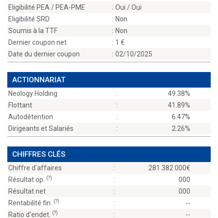
Eligibilité PEA / PEA-PME
:
Oui / Oui
Eligibilité SRD
:
Non
Soumis à la TTF
:
Non
Dernier coupon net
:
1
Date du dernier coupon
:
02/10/2025
ACTIONNARIAT
Neology Holding
:
49.38%
Flottant
:
41.89%
Autodétention
:
6.47%
Dirigeants et Salariés
:
2.26%
CHIFFRES CLÉS
Chiffre d'affaires
:
281 382 000
(?)
Résultat op.
:
000
Résultat net
:
000
(?)
Rentabilité fin.
:
--
(?)
Ratio d'endet.
:
--