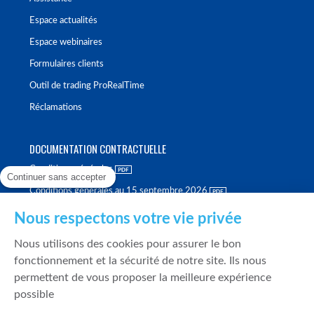
Espace actualités
Espace webinaires
Formulaires clients
Outil de trading ProRealTime
Réclamations
DOCUMENTATION CONTRACTUELLE
Conditions générales
Continuer sans accepter
Conditions générales au 15 septembre 2026
Brochure tarifaire
Nous respectons votre vie privée
Rapport sur la qualité d'exécution
Nous utilisons des cookies pour assurer le bon
Politique de meilleure sélection
fonctionnement et la sécurité de notre site. Ils nous
permettent de vous proposer la meilleure expérience
Politique de durabilité
possible
Fonds de garantie des dépôts et de résolution