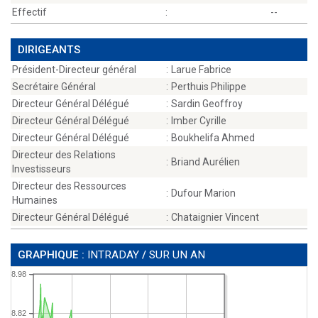
Effectif
:
--
DIRIGEANTS
Président-Directeur général
:
Larue Fabrice
Secrétaire Général
:
Perthuis Philippe
Directeur Général Délégué
:
Sardin Geoffroy
Directeur Général Délégué
:
Imber Cyrille
Directeur Général Délégué
:
Boukhelifa Ahmed
Directeur des Relations
:
Briand Aurélien
Investisseurs
Directeur des Ressources
:
Dufour Marion
Humaines
Directeur Général Délégué
:
Chataignier Vincent
GRAPHIQUE :
INTRADAY
/
SUR UN AN
8.98
8.82