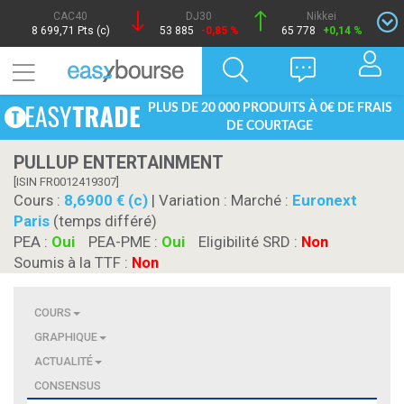
CAC40
DJ30
Nikkei
8 699,71 Pts (c)
53 885
-0,85 %
65 778
+0,14 %
PLUS DE 20 000 PRODUITS À 0€ DE FRAIS
DE COURTAGE
PULLUP ENTERTAINMENT
[ISIN FR0012419307]
Cours :
8,6900 € (c)
| Variation :
Marché :
Euronext
Paris
(temps différé)
PEA :
Oui
PEA-PME :
Oui
Eligibilité SRD :
Non
Soumis à la TTF :
Non
COURS
GRAPHIQUE
ACTUALITÉ
CONSENSUS