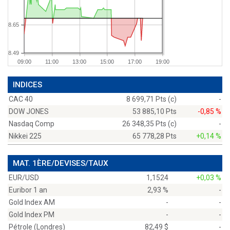
8.65
8.49
09:00
11:00
13:00
15:00
17:00
19:00
INDICES
CAC 40
8 699,71 Pts (c)
-
DOW JONES
53 885,10 Pts
-0,85 %
Nasdaq Comp
26 348,35 Pts (c)
-
Nikkei 225
65 778,28 Pts
+0,14 %
MAT. 1ÈRE/DEVISES/TAUX
EUR/USD
1,1524
+0,03 %
Euribor 1 an
2,93 %
-
Gold Index AM
-
-
Gold Index PM
-
-
Pétrole (Londres)
82,49 $
-