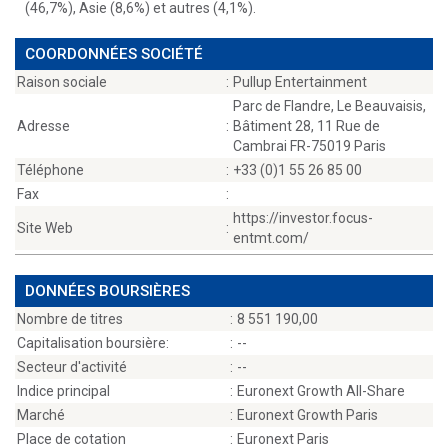
(46,7%), Asie (8,6%) et autres (4,1%).
COORDONNÉES SOCIÉTÉ
Raison sociale
:
Pullup Entertainment
Parc de Flandre, Le Beauvaisis,
Adresse
:
Bâtiment 28, 11 Rue de
Cambrai FR-75019 Paris
Téléphone
:
+33 (0)1 55 26 85 00
Fax
:
https://investor.focus-
Site Web
:
entmt.com/
DONNÉES BOURSIÈRES
Nombre de titres
:
8 551 190,00
Capitalisation boursière:
:
--
Secteur d'activité
:
--
Indice principal
:
Euronext Growth All-Share
Marché
:
Euronext Growth Paris
Place de cotation
:
Euronext Paris