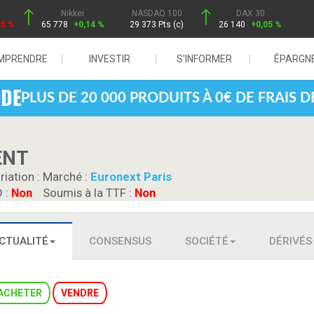
Nikkei
NASDAQ 100
DAX 30
85 %
65 778
+0,14 %
29 373 Pts (c)
26 140
+0,05 %
MPRENDRE
INVESTIR
S'INFORMER
ÉPARGN
PLUS DE 20 000 PRODUITS À 0€ DE FRAIS 
ENT
riation :
Marché :
Euronext Paris
D :
Non
Soumis à la TTF :
Non
CTUALITÉ
CONSENSUS
SOCIÉTÉ
DÉRIVÉS
ACHETER
VENDRE