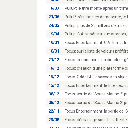
19/07
:
PulluP: le titre monte après un trim
21/06
:
PulluP: résultats en demi-teinte, le 
24/05
:
Pullup: plus de 23 millions d'euros 
19/04
:
Pullup: C.A. supérieur aux attentes, l
19/01
:
Focus Entertainment: C.A. trimestrie
10/01
:
Focus: sur la liste de valeurs préfér
21/12
:
Focus: nomination d'un directeur g
19/12
:
Focus: création d'une plateforme da
15/12
:
Focus: Oddo BHF abaisse son object
15/12
:
Focus Entertainment: le titre décro
08/12
:
Focus: sortie de 'Space Marine 2' pr
08/12
:
Focus: sortie de 'Space Marine 2' pr
22/11
:
Focus Entertainment: la sortie de '
23/08
:
Focus: démarrage sous les attentes 