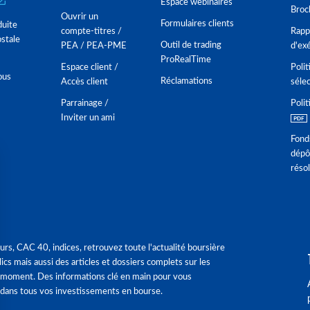
Espace webinaires
Broc
Ouvrir un
Formulaires clients
duite
compte-titres /
Rappo
stale
Outil de trading
PEA / PEA-PME
d'ex
ProRealTime
Espace client /
Polit
ous
Réclamations
Accès client
séle
Parrainage /
Polit
Inviter un ami
Fond
dépô
réso
urs, CAC 40, indices, retrouvez toute l'actualité boursière
ics mais aussi des articles et dossiers complets sur les
 moment. Des informations clé en main pour vous
dans tous vos investissements en bourse.