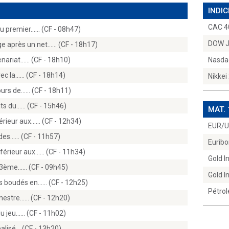
INDIC
CAC 4
u premier...… (CF - 08h47)
DOW 
 après un net...… (CF - 18h17)
ariat...… (CF - 18h10)
Nasda
c la...… (CF - 18h14)
Nikkei
urs de...… (CF - 18h11)
ts du...… (CF - 15h46)
MAT.
érieur aux...… (CF - 12h34)
EUR/
des...… (CF - 11h57)
Euribo
férieur aux...… (CF - 11h34)
Gold 
 3ème...… (CF - 09h45)
Gold 
s boudés en...… (CF - 12h25)
Pétrol
imestre...… (CF - 12h20)
du jeu...… (CF - 11h02)
éalisé… (CF - 13h20)