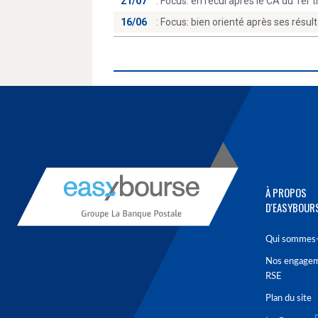
21/07
:
Focus: en recul après le CA du 1er 
16/06
:
Focus: bien orienté après ses résul
À PROPOS
D'EASYBOUR
Qui sommes-
Nos engage
RSE
Plan du site