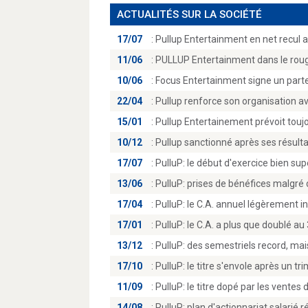
ACTUALITÉS SUR LA SOCIÉTÉ
17/07
:
Pullup Entertainment en net recul a
11/06
:
PULLUP Entertainment dans le rouge
10/06
:
Focus Entertainment signe un parten
22/04
:
Pullup renforce son organisation ave
15/01
:
Pullup Entertainement prévoit toujo
10/12
:
Pullup sanctionné après ses résulta
17/07
:
PulluP: le début d'exercice bien sup
13/06
:
PulluP: prises de bénéfices malgré 
17/04
:
PulluP: le C.A. annuel légèrement in
17/01
:
PulluP: le C.A. a plus que doublé au
13/12
:
PulluP: des semestriels record, mai
17/10
:
PulluP: le titre s'envole après un tr
11/09
:
PulluP: le titre dopé par les ventes 
14/08
:
PulluP: plan d'actionnariat salarié r