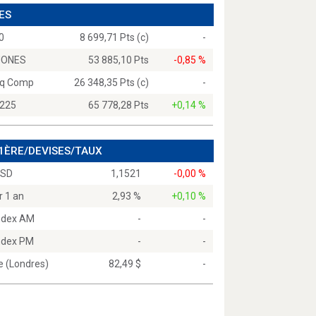
ES
0
8 699,71 Pts (c)
-
JONES
53 885,10 Pts
-0,85 %
q Comp
26 348,35 Pts (c)
-
 225
65 778,28 Pts
+0,14 %
 1ÈRE/DEVISES/TAUX
USD
1,1521
-0,00 %
r 1 an
2,93 %
+0,10 %
Index AM
-
-
Index PM
-
-
e (Londres)
82,49 $
-