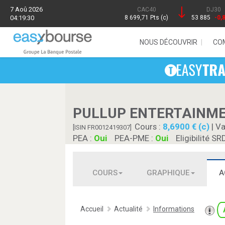
7 Aoû 2026
CAC40
DJ30
04:19:30
8 699,71 Pts (c)
53 885
-0,
NOUS DÉCOUVRIR
CO
PULLUP ENTERTAINM
Cours :
8,6900 € (c)
| Va
[ISIN FR0012419307]
PEA :
Oui
PEA-PME :
Oui
Eligibilité SR
COURS
GRAPHIQUE
A
Accueil
Actualité
Informations