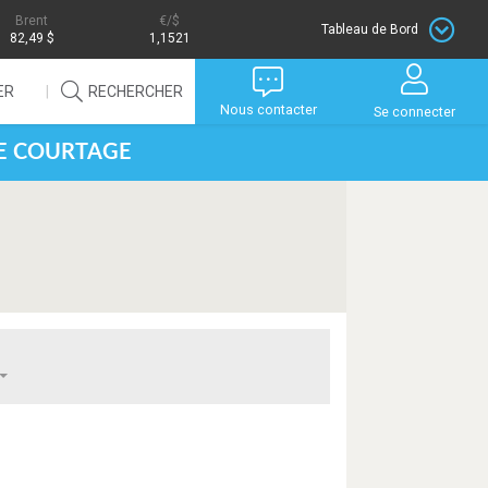
Brent
/$
Tableau de Bord
82,49 $
1,1521
ER
RECHERCHER
Nous contacter
Se connecter
DE COURTAGE