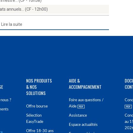
trimestre… (CF - 10h58)
tats annuels… (CF - 12h00)
Lire la suite
NOS PRODUITS
AIDE &
DOC
SE
& NOS
ACCOMPAGNEMENT
CON
SOLUTIONS
nous ?
Foire aux questions /
Cond
Offre bourse
Aide
ments
Sélection
Assistance
Cond
EasyTrade
au 1
Espace actualités
202
Offre 18-30 ans