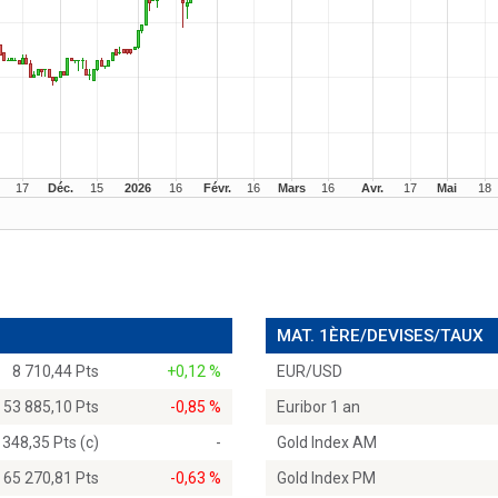
MAT. 1ÈRE/DEVISES/TAUX
8 710,44 Pts
+0,12 %
EUR/USD
53 885,10 Pts
-0,85 %
Euribor 1 an
 348,35 Pts (c)
-
Gold Index AM
65 270,81 Pts
-0,63 %
Gold Index PM