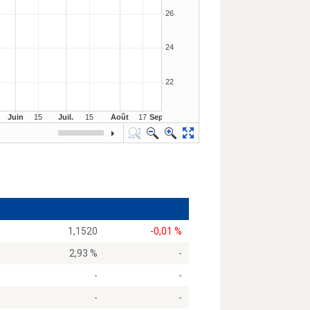
1,1520
-0,01 %
2,93 %
-
-
-
-
-