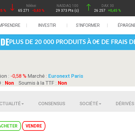
Nikkei
NASDAQ 100
DAX 30
85 %
65 271
-0,63 %
29 373 Pts (c)
26 257
+0,45 %
MPRENDRE
INVESTIR
S'INFORMER
ÉPARGN
PLUS DE 20 000 PRODUITS À 0€ DE FRAIS 
ion :
-0,58 %
Marché :
Euronext Paris
D :
Non
Soumis à la TTF :
Non
CTUALITÉ
CONSENSUS
SOCIÉTÉ
DÉRIVÉS
ACHETER
VENDRE