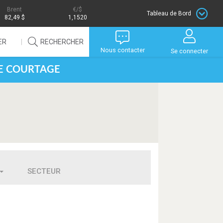
Brent
/$
Tableau de Bord
82,49 $
1,1520
ER
RECHERCHER
Nous contacter
Se connecter
DE COURTAGE
SECTEUR