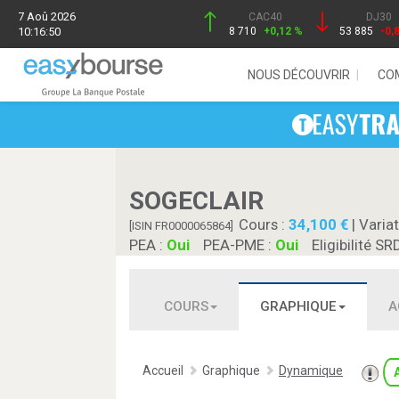
7 Aoû 2026
CAC40
DJ30
10:16:50
8 710
+0,12 %
53 885
-0,
NOUS DÉCOUVRIR
CO
SOGECLAIR
Cours :
34,100
| Variat
[ISIN FR0000065864]
PEA :
Oui
PEA-PME :
Oui
Eligibilité SR
COURS
GRAPHIQUE
A
Accueil
Graphique
Dynamique