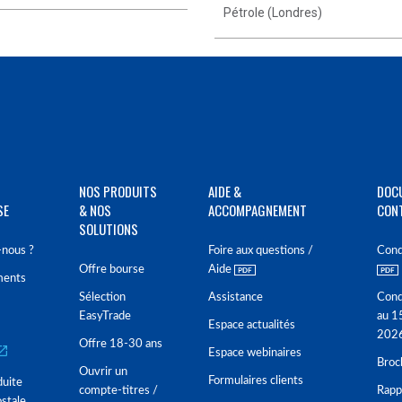
Pétrole (Londres)
NOS PRODUITS
AIDE &
DOC
SE
& NOS
ACCOMPAGNEMENT
CON
SOLUTIONS
nous ?
Foire aux questions /
Cond
Offre bourse
Aide
ments
Sélection
Assistance
Cond
EasyTrade
au 1
Espace actualités
202
Offre 18-30 ans
Espace webinaires
Broc
Ouvrir un
Formulaires clients
duite
compte-titres /
Rappo
stale