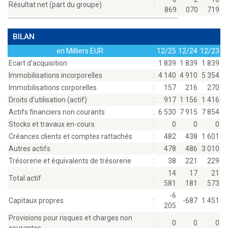
Résultat net (part du groupe)
:
869
070
719
BILAN
en Milliers EUR
12/25
12/24
12/23
Ecart d'acquisition
:
1 839
1 839
1 839
Immobilisations incorporelles
:
4 140
4 910
5 354
Immobilisations corporelles
:
157
216
270
Droits d'utilisation (actif)
:
917
1 156
1 416
Actifs financiers non courants
:
6 530
7 915
7 854
Stocks et travaux en-cours
:
0
0
0
Créances clients et comptes rattachés
:
482
438
1 601
Autres actifs
:
478
486
3 010
Trésorerie et équivalents de trésorerie
:
38
221
229
14
17
21
Total actif
:
581
181
573
-6
Capitaux propres
:
-687
1 451
205
Provisions pour risques et charges non
:
0
0
0