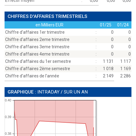
Effectif moyen
:
0,00
0,00
0,00
CHIFFRES D'AFFAIRES TRIMESTRIELS
en Milliers EUR
01/25
01/24
Chiffre d'affaires 1er trimestre
:
0
0
Chiffre d'affaires 2eme trimestre
:
0
0
Chiffre d'affaires 3eme trimestre
:
0
0
Chiffre d'affaires 4eme trimestre
:
0
0
Chiffre d'affaires du 1er semestre
:
1 131
1 117
Chiffre d'affaires 2ème semestre
:
1 018
1 169
Chiffre d'affaires de l'année
:
2 149
2 286
GRAPHIQUE :
INTRADAY
/
SUR UN AN
0.40
0.39
0.38