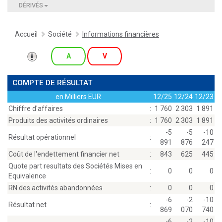
DÉRIVÉS
Accueil
Société
Informations financières
A
V
COMPTE DE RÉSULTAT
en Milliers EUR
12/25
12/24
12/23
Chiffre d'affaires
:
1 760
2 303
1 891
Produits des activités ordinaires
:
1 760
2 303
1 891
-5
-5
-10
Résultat opérationnel
:
891
876
247
Coût de l'endettement financier net
:
843
625
445
Quote part resultats des Sociétés Mises en
:
0
0
0
Equivalence
RN des activités abandonnées
:
0
0
0
-6
-2
-10
Résultat net
:
869
070
740
-6
-2
-10