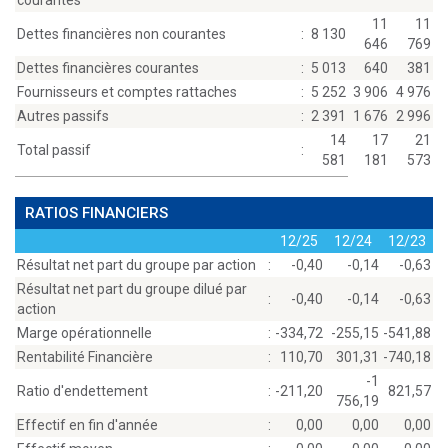
courantes
11
11
Dettes financières non courantes
:
8 130
646
769
Dettes financières courantes
:
5 013
640
381
Fournisseurs et comptes rattaches
:
5 252
3 906
4 976
Autres passifs
:
2 391
1 676
2 996
14
17
21
Total passif
:
581
181
573
RATIOS FINANCIERS
12/25
12/24
12/23
Résultat net part du groupe par action
:
-0,40
-0,14
-0,63
Résultat net part du groupe dilué par
:
-0,40
-0,14
-0,63
action
Marge opérationnelle
:
-334,72
-255,15
-541,88
Rentabilité Financière
:
110,70
301,31
-740,18
-1
Ratio d'endettement
:
-211,20
821,57
756,19
Effectif en fin d'année
:
0,00
0,00
0,00