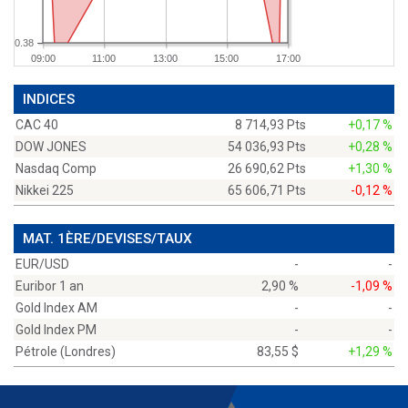
0.38
09:00
11:00
13:00
15:00
17:00
INDICES
CAC 40
8 714,93 Pts
+0,17 %
DOW JONES
54 036,93 Pts
+0,28 %
Nasdaq Comp
26 690,62 Pts
+1,30 %
Nikkei 225
65 606,71 Pts
-0,12 %
MAT. 1ÈRE/DEVISES/TAUX
EUR/USD
-
-
Euribor 1 an
2,90 %
-1,09 %
Gold Index AM
-
-
Gold Index PM
-
-
Pétrole (Londres)
83,55 $
+1,29 %