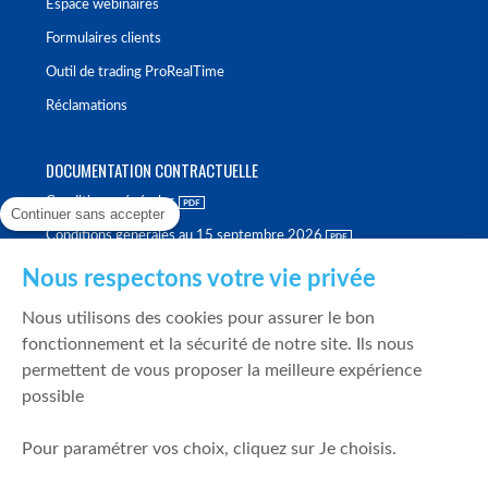
Espace webinaires
Formulaires clients
Outil de trading ProRealTime
Réclamations
DOCUMENTATION CONTRACTUELLE
Conditions générales
Continuer sans accepter
Conditions générales au 15 septembre 2026
Brochure tarifaire
Nous respectons votre vie privée
Rapport sur la qualité d'exécution
Nous utilisons des cookies pour assurer le bon
Politique de meilleure sélection
fonctionnement et la sécurité de notre site. Ils nous
permettent de vous proposer la meilleure expérience
Politique de durabilité
possible
Fonds de garantie des dépôts et de résolution
Pour paramétrer vos choix, cliquez sur Je choisis.
SÉCURITÉ & DONNÉES PERSONNELLES