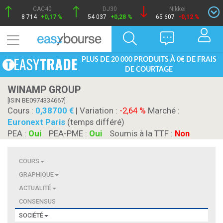
CAC40
DJ30
Nikkei
8 714
+0,17 %
54 037
+0,28 %
65 607
-0,12 %
PLUS DE 20 000 PRODUITS À 0€ DE FRAIS
DE COURTAGE
WINAMP GROUP
[ISIN BE0974334667]
Cours :
0,38700
| Variation :
-2,64 %
Marché :
Euronext Paris
(temps différé)
PEA :
Oui
PEA-PME :
Oui
Soumis à la TTF :
Non
COURS
GRAPHIQUE
ACTUALITÉ
CONSENSUS
SOCIÉTÉ