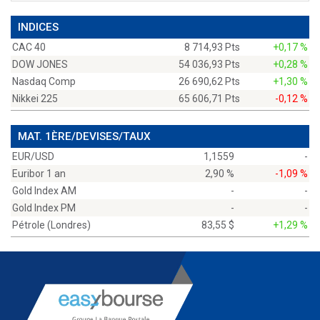
INDICES
CAC 40
8 714,93 Pts
+0,17 %
DOW JONES
54 036,93 Pts
+0,28 %
Nasdaq Comp
26 690,62 Pts
+1,30 %
Nikkei 225
65 606,71 Pts
-0,12 %
MAT. 1ÈRE/DEVISES/TAUX
EUR/USD
1,1559
-
Euribor 1 an
2,90 %
-1,09 %
Gold Index AM
-
-
Gold Index PM
-
-
Pétrole (Londres)
83,55 $
+1,29 %