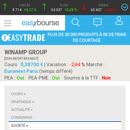
CAC40
DJ30
Nikkei
8 714
+0,17 %
54 037
+0,28 %
65 607
-0,12 %
PLUS DE 20 000 PRODUITS À 0€ DE FRAIS
DE COURTAGE
WINAMP GROUP
[ISIN BE0974334667]
Cours :
0,38700
| Variation :
-2,64 %
Marché :
Euronext Paris
(temps différé)
PEA :
Oui
PEA-PME :
Oui
Soumis à la TTF :
Non
COURS
GRAPHIQUE
ACTUALITÉ
CONSENSUS
SOCIÉTÉ