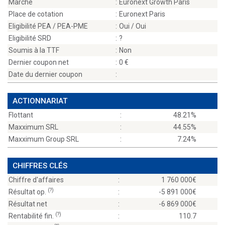
Marché
:
Euronext Growth Paris
Place de cotation
:
Euronext Paris
Eligibilité PEA / PEA-PME
:
Oui / Oui
Eligibilité SRD
:
?
Soumis à la TTF
:
Non
Dernier coupon net
:
0
Date du dernier coupon
:
ACTIONNARIAT
Flottant
:
48.21%
Maxximum SRL
:
44.55%
Maxximum Group SRL
:
7.24%
CHIFFRES CLÉS
Chiffre d'affaires
:
1 760 000
(?)
Résultat op.
:
-5 891 000
Résultat net
:
-6 869 000
(?)
Rentabilité fin.
:
110.7