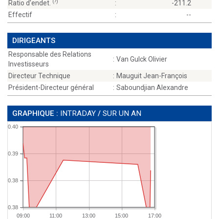
(?)
Ratio d'endet.
:
-211.2
Effectif
:
--
DIRIGEANTS
Responsable des Relations
:
Van Gulck Olivier
Investisseurs
Directeur Technique
:
Mauguit Jean-François
Président-Directeur général
:
Saboundjian Alexandre
GRAPHIQUE :
INTRADAY
/
SUR UN AN
0.40
0.39
0.38
0.38
09:00
11:00
13:00
15:00
17:00