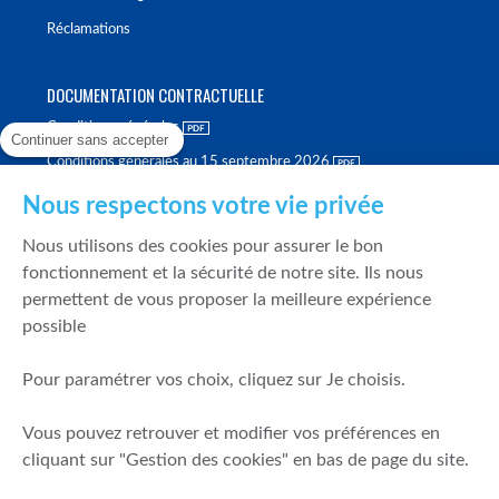
Réclamations
DOCUMENTATION CONTRACTUELLE
Conditions générales
Continuer sans accepter
Conditions générales au 15 septembre 2026
Brochure tarifaire
Nous respectons votre vie privée
Rapport sur la qualité d'exécution
Nous utilisons des cookies pour assurer le bon
Politique de meilleure sélection
fonctionnement et la sécurité de notre site. Ils nous
permettent de vous proposer la meilleure expérience
Politique de durabilité
possible
Fonds de garantie des dépôts et de résolution
Pour paramétrer vos choix, cliquez sur Je choisis.
SÉCURITÉ & DONNÉES PERSONNELLES
Vous pouvez retrouver et modifier vos préférences en
Mentions légales
cliquant sur "Gestion des cookies" en bas de page du site.
Prévention de la fraude