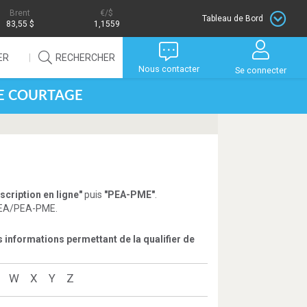
Brent
/$
Tableau de Bord
83,55 $
1,1559
ER
RECHERCHER
Nous contacter
Se connecter
DE COURTAGE
scription en ligne"
puis
"PEA-PME"
.
 PEA/PEA-PME.
informations permettant de la qualifier de
W
X
Y
Z