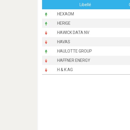
Libellé
HEXAOM
HERIGE
HAWICK DATA NV
HAVAS
HAULOTTE GROUP
HAFFNER ENERGY
H & K AG