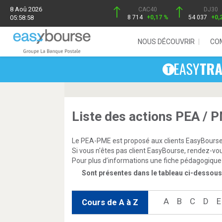
8 Aoû 2026
CAC40
DJ30
05:58:58
8 714
+0,17 %
54 037
+0,
NOUS DÉCOUVRIR
CO
Liste des actions PEA / 
Le PEA-PME est proposé aux clients EasyBourse 
Si vous n'êtes pas client EasyBourse, rendez-v
Pour plus d’informations une fiche pédagogique e
Sont présentes dans le tableau ci-dessous
A
B
C
D
E
Cours de A à Z