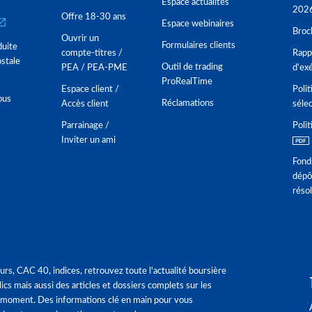
Espace actualités
202
Offre 18-30 ans
Espace webinaires
Broc
Ouvrir un
Formulaires clients
duite
compte-titres /
Rappo
stale
Outil de trading
PEA / PEA-PME
d'ex
ProRealTime
Espace client /
Polit
ous
Réclamations
Accès client
séle
Parrainage /
Polit
Inviter un ami
Fond
dépô
réso
urs, CAC 40, indices, retrouvez toute l'actualité boursière
ics mais aussi des articles et dossiers complets sur les
 moment. Des informations clé en main pour vous