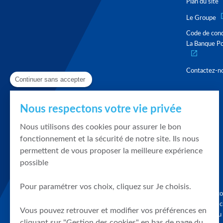
Plan du site
Le Groupe
Code de con
La Banque Po
Contactez-n
Continuer sans accepter
Nous respectons votre vie privée
Nous utilisons des cookies pour assurer le bon
fonctionnement et la sécurité de notre site. Ils nous
permettent de vous proposer la meilleure expérience
possible
Pour paramétrer vos choix, cliquez sur Je choisis.
Graphique, co
en quelques cl
Vous pouvez retrouver et modifier vos préférences en
tendances du
cliquant sur "Gestion des cookies" en bas de page du