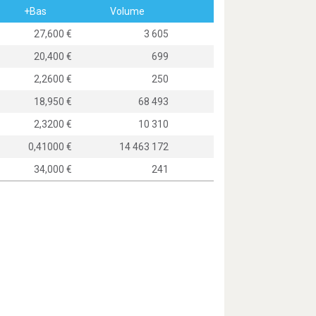
+Bas
Volume
27,600
3 605
20,400
699
2,2600
250
18,950
68 493
2,3200
10 310
0,41000
14 463 172
34,000
241