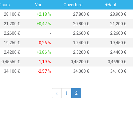
Cours
Var.
Ouverture
+Haut
28,100
+2,18 %
27,800
28,900
21,200
+0,47 %
20,800
21,200
2,2600
-
2,2600
2,2600
19,250
-0,26 %
19,400
19,450
2,4200
+3,86 %
2,3200
2,4400
0,45550
-1,19 %
0,45200
0,46900
34,100
-2,57 %
34,000
34,100
«
1
2