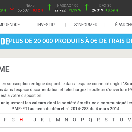
Nikkei
NASDAQ 100
DAX 30
28 %
65 607
-0,12 %
29 722
+1,19 %
26 319
+0,69 %
MPRENDRE
INVESTIR
S'INFORMER
ÉPARGN
PLUS DE 20 000 PRODUITS À 0€ DE FRAIS 
PME
en souscription en ligne disponible dans l'espace connecté onglet
"Sou
ous dans l'espace documentation et téléchargez le bulletin d’ouverture
st à votre disposition.
 uniquement les valeurs dont la société émettrice a communiqué les 
PME-ETI au sens du décret n° 2014-283 du 4 mars 2014.
F
G
H
I
J
K
L
M
N
O
P
Q
R
S
T
U
V