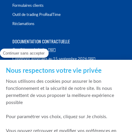
Formulaires clients
Outil de trading ProRealTime
Réclamations
DOCUMENTATION CONTRACTUELLE
Conditions générales
Continuer sans accepter
Conditions générales au 15 septembre 2026
Brochure tarifaire
Nous respectons votre vie privée
Rapport sur la qualité d'exécution
Nous utilisons des cookies pour assurer le bon
Politique de meilleure sélection
fonctionnement et la sécurité de notre site. Ils nous
permettent de vous proposer la meilleure expérience
Politique de durabilité
possible
Fonds de garantie des dépôts et de résolution
Pour paramétrer vos choix, cliquez sur Je choisis.
SÉCURITÉ & DONNÉES PERSONNELLES
Vous pouvez retrouver et modifier vos préférences en
Mentions légales