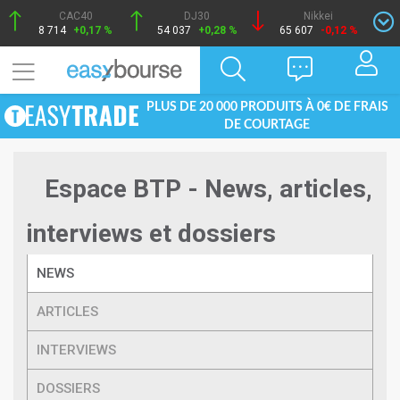
CAC40
DJ30
Nikkei
8 714
+0,17 %
54 037
+0,28 %
65 607
-0,12 %
PLUS DE 20 000 PRODUITS À 0€ DE FRAIS
DE COURTAGE
Espace BTP - News, articles,
interviews et dossiers
NEWS
ARTICLES
INTERVIEWS
DOSSIERS