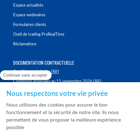
Espace actualités
Espace webinaires
Formulaires clients
Outil de trading ProRealTime
Réclamations
DOCUMENTATION CONTRACTUELLE
Conditions générales
Continuer sans accepter
Conditions générales au 15 septembre 2026
Brochure tarifaire
Nous respectons votre vie privée
Rapport sur la qualité d'exécution
Nous utilisons des cookies pour assurer le bon
Politique de meilleure sélection
fonctionnement et la sécurité de notre site. Ils nous
permettent de vous proposer la meilleure expérience
Politique de durabilité
possible
Fonds de garantie des dépôts et de résolution