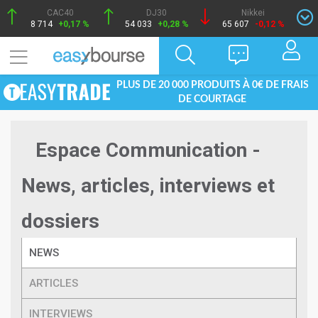
CAC40
DJ30
Nikkei
8 714
+0,17 %
54 033
+0,28 %
65 607
-0,12 %
PLUS DE 20 000 PRODUITS À 0€ DE FRAIS
DE COURTAGE
Espace Communication -
News, articles, interviews et
dossiers
NEWS
ARTICLES
INTERVIEWS