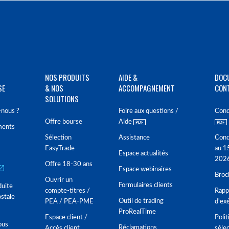
NOS PRODUITS
AIDE &
DOC
SE
& NOS
ACCOMPAGNEMENT
CON
SOLUTIONS
nous ?
Foire aux questions /
Cond
Offre bourse
Aide
ments
Sélection
Assistance
Cond
EasyTrade
au 1
Espace actualités
202
Offre 18-30 ans
Espace webinaires
Broc
Ouvrir un
Formulaires clients
duite
compte-titres /
Rappo
stale
Outil de trading
PEA / PEA-PME
d'ex
ProRealTime
Espace client /
Polit
ous
Réclamations
Accès client
séle