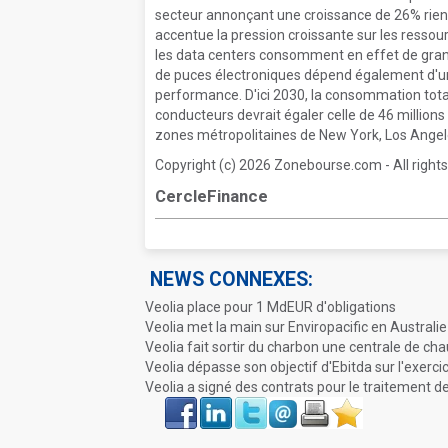
secteur annonçant une croissance de 26% rien
accentue la pression croissante sur les ressou
les data centers consomment en effet de grand
de puces électroniques dépend également d'une
performance. D'ici 2030, la consommation total
conducteurs devrait égaler celle de 46 millions
zones métropolitaines de New York, Los Angele
Copyright (c) 2026 Zonebourse.com - All rights
CercleFinance
NEWS CONNEXES:
Veolia place pour 1 MdEUR d'obligations
Veolia met la main sur Enviropacific en Australie
Veolia fait sortir du charbon une centrale de c
Veolia dépasse son objectif d'Ebitda sur l'exerc
Veolia a signé des contrats pour le traitement 
Face
LinkIn
Twitter
Envoyer
Imprimer
Favoris
book