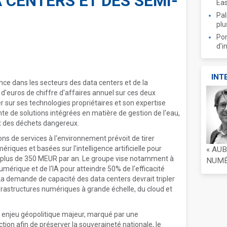
 CENTERS ET DES SEMI-
Ea
Pal
plu
Por
d'i
INT
ce dans les secteurs des data centers et de la
d d'euros de chiffre d'affaires annuel sur ces deux
 sur ses technologies propriétaires et son expertise
e de solutions intégrées en matière de gestion de l'eau,
nt des déchets dangereux.
ions de services à l'environnement prévoit de tirer
riques et basées sur l'intelligence artificielle pour
« AU
ant plus de 350 MEUR par an. Le groupe vise notamment à
NUMÉR
numérique et de l'IA pour atteindre 50% de l'efficacité
La demande de capacité des data centers devrait tripler
nfrastructures numériques à grande échelle, du cloud et
n enjeu géopolitique majeur, marqué par une
uction afin de préserver la souveraineté nationale, le