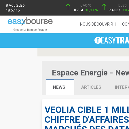
8 Aoû 2026
CAC40
DJ30
18:57:15
8 714
+0,17 %
54 037
+0,
NOUS DÉCOUVRIR
CO
Espace Energie - News
NEWS
ARTICLES
INTER
VEOLIA CIBLE 1 MIL
CHIFFRE D'AFFAIRE