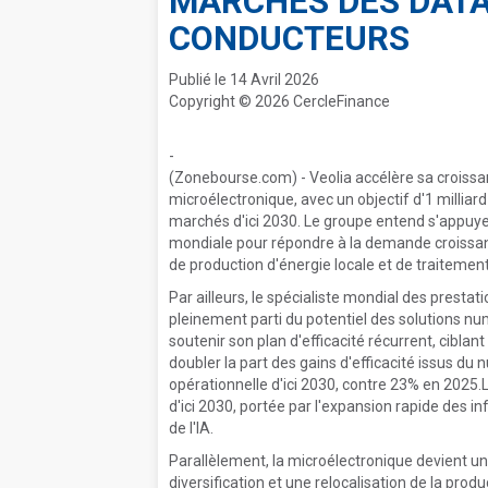
MARCHÉS DES DATA
CONDUCTEURS
Publié le 14 Avril 2026
Copyright © 2026 CercleFinance
-
(Zonebourse.com) - Veolia accélère sa croissan
microélectronique, avec un objectif d'1 milliar
marchés d'ici 2030. Le groupe entend s'appuyer
mondiale pour répondre à la demande croissant
de production d'énergie locale et de traiteme
Par ailleurs, le spécialiste mondial des prestat
pleinement parti du potentiel des solutions numé
soutenir son plan d'efficacité récurrent, cibl
doubler la part des gains d'efficacité issus du 
opérationnelle d'ici 2030, contre 23% en 2025.
d'ici 2030, portée par l'expansion rapide des i
de l'IA.
Parallèlement, la microélectronique devient u
diversification et une relocalisation de la prod