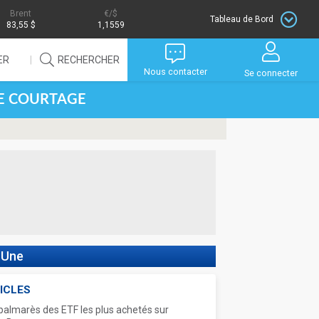
Brent
/$
Tableau de Bord
83,55 $
1,1559
ER
RECHERCHER
Nous contacter
Se connecter
DE COURTAGE
 Une
ICLES
palmarès des ETF les plus achetés sur