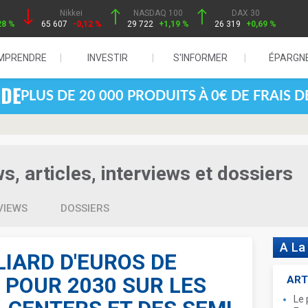
Nikkei
NASDAQ 100
DAX 30
28 %
65 607
-0,12 %
29 722
+1,19 %
26 319
+0,69 %
MPRENDRE
INVESTIR
S'INFORMER
ÉPARGN
PLUS DE 20 000 PRODUITS À 0€ DE FRAIS 
, articles, interviews et dossiers
VIEWS
DOSSIERS
A La
LIARD D'EUROS DE
S POUR 2030 SUR LES
ART
Le 