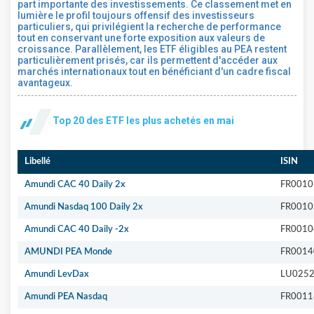
part importante des investissements. Ce classement met en
lumière le profil toujours offensif des investisseurs
particuliers, qui privilégient la recherche de performance
tout en conservant une forte exposition aux valeurs de
croissance. Parallèlement, les ETF éligibles au PEA restent
particulièrement prisés, car ils permettent d'accéder aux
marchés internationaux tout en bénéficiant d'un cadre fiscal
avantageux.
Top 20 des ETF les plus achetés en mai
Libellé
ISIN
Amundi CAC 40 Daily 2x
FR0010
Amundi Nasdaq 100 Daily 2x
FR0010
Amundi CAC 40 Daily -2x
FR0010
AMUNDI PEA Monde
FR001
Amundi LevDax
LU025
Amundi PEA Nasdaq
FR0011