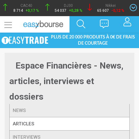
CAC40
DJ30
Nikkei
8 714
+0,17 %
54 037
+0,28 %
65 607
-0,12 %
PLUS DE 20 000 PRODUITS À 0€ DE FRAIS
DE COURTAGE
Espace Financières - News,
articles, interviews et
dossiers
NEWS
ARTICLES
INTERVIEWS