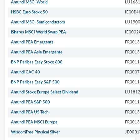
Amundi MSCI World
LU168
HSBC Euro Stoxx 50
IE00B4
Amundi MSCI Semiconductors
LU190
iShares MSCI World Swap PEA
IE0002
Amundi PEA Emergents
FR0013
Amundi PEA Asie Emergente
FR0013
BNP Paribas Easy Stoxx 600
FR0011
Amundi CAC 40
FR0007
BNP Paribas Easy S&P 500
FR0011
Amundi Stoxx Europe Select Dividend
LU181
Amundi PEA S&P 500
FR0011
Amundi PEA US Tech
FR0013
Amundi PEA MSCI Europe
FR0013
WisdomTree Physical Silver
JE00B1