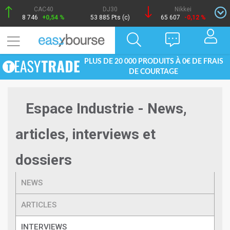
CAC40
DJ30
Nikkei
8 746
+0,54 %
53 885 Pts (c)
65 607
-0,12 %
PLUS DE 20 000 PRODUITS À 0€ DE FRAIS
DE COURTAGE
Espace Industrie - News,
articles, interviews et
dossiers
NEWS
ARTICLES
INTERVIEWS