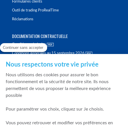
Formulaires clients
Outil de trading ProRealTime
Réclamations
DOCUMENTATION CONTRACTUELLE
Conditions générales
Continuer sans accepter
Conditions générales au 15 septembre 2026
Brochure tarifaire
Nous respectons votre vie privée
Rapport sur la qualité d'exécution
Nous utilisons des cookies pour assurer le bon
Politique de meilleure sélection
fonctionnement et la sécurité de notre site. Ils nous
permettent de vous proposer la meilleure expérience
Politique de durabilité
possible
Fonds de garantie des dépôts et de résolution
Pour paramétrer vos choix, cliquez sur Je choisis.
SÉCURITÉ & DONNÉES PERSONNELLES
Vous pouvez retrouver et modifier vos préférences en
Mentions légales