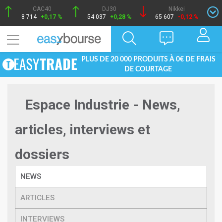
CAC40
DJ30
Nikkei
8 714
+0,17 %
54 037
+0,28 %
65 607
-0,12 %
PLUS DE 20 000 PRODUITS À 0€ DE FRAIS
DE COURTAGE
Espace Industrie - News,
articles, interviews et
dossiers
NEWS
ARTICLES
INTERVIEWS