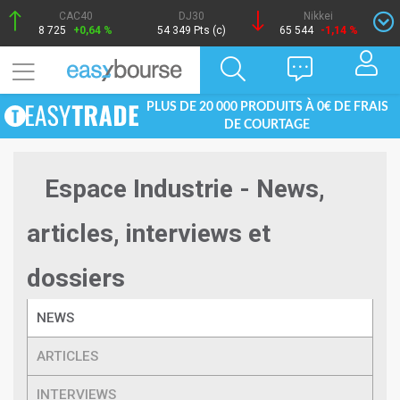
CAC40
DJ30
Nikkei
8 725
+0,64 %
54 349 Pts (c)
65 544
-1,14 %
PLUS DE 20 000 PRODUITS À 0€ DE FRAIS
DE COURTAGE
Espace Industrie - News,
articles, interviews et
dossiers
NEWS
ARTICLES
INTERVIEWS