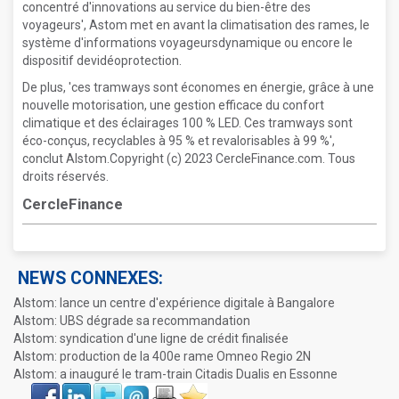
concentré d'innovations au service du bien-être des
voyageurs', Astom met en avant la climatisation des rames, le
système d'informations voyageursdynamique ou encore le
dispositif devidéoprotection.
De plus, 'ces tramways sont économes en énergie, grâce à une
nouvelle motorisation, une gestion efficace du confort
climatique et des éclairages 100 % LED. Ces tramways sont
éco-conçus, recyclables à 95 % et revalorisables à 99 %',
conclut Alstom.Copyright (c) 2023 CercleFinance.com. Tous
droits réservés.
CercleFinance
NEWS CONNEXES:
Alstom: lance un centre d'expérience digitale à Bangalore
Alstom: UBS dégrade sa recommandation
Alstom: syndication d'une ligne de crédit finalisée
Alstom: production de la 400e rame Omneo Regio 2N
Alstom: a inauguré le tram-train Citadis Dualis en Essonne
Face
LinkIn
Twitter
Envoyer
Imprimer
Favoris