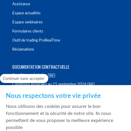
Assistance
Espace actualités
Espace webinaires
Formulaires clients
Outil de trading ProRealTime
Réclamations
DOCUMENTATION CONTRACTUELLE
Conditions générales
Continuer sans accepter
Conditions générales au 15 septembre 2026
Brochure tarifaire
Nous respectons votre vie privée
Rapport sur la qualité d'exécution
Nous utilisons des cookies pour assurer le bon
Politique de meilleure sélection
fonctionnement et la sécurité de notre site. Ils nous
permettent de vous proposer la meilleure expérience
Politique de durabilité
possible
Fonds de garantie des dépôts et de résolution