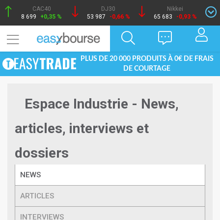
CAC40
DJ30
Nikkei
8 699
+0,35 %
53 987
-0,66 %
65 683
-0,93 %
PLUS DE 20 000 PRODUITS À 0€ DE FRAIS
DE COURTAGE
Espace Industrie - News,
articles, interviews et
dossiers
NEWS
ARTICLES
INTERVIEWS