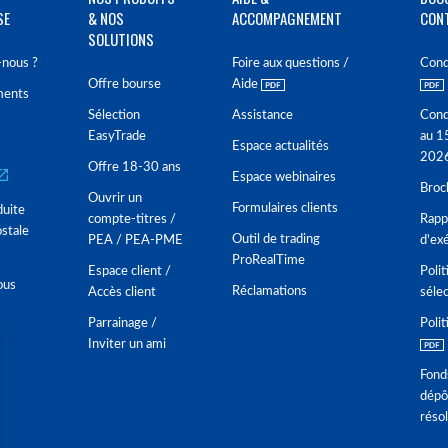
SE
& NOS
ACCOMPAGNEMENT
CON
SOLUTIONS
nous ?
Foire aux questions /
Cond
Offre bourse
Aide
ments
Sélection
Assistance
Cond
EasyTrade
au 1
Espace actualités
202
Offre 18-30 ans
Espace webinaires
Broc
Ouvrir un
Formulaires clients
duite
compte-titres /
Rappo
stale
Outil de trading
PEA / PEA-PME
d'ex
ProRealTime
Espace client /
Polit
ous
Réclamations
Accès client
séle
Parrainage /
Polit
Inviter un ami
Fond
dépô
réso