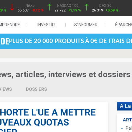
Nikkei
NASDAQ 100
DAX 30
28 %
65 607
-0,12 %
29 722
+1,19 %
26 319
+0,69 %
MPRENDRE
INVESTIR
S'INFORMER
ÉPARGN
PLUS DE 20 000 PRODUITS À 0€ DE FRAIS 
ws, articles, interviews et dossiers
VIEWS
DOSSIERS
A La
HORTE L'UE A METTRE
UVEAUX QUOTAS
ART
Pal