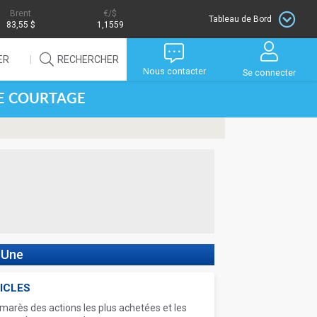
Brent
/$
Tableau de Bord
83,55 $
1,1559
ER
RECHERCHER
Nous contacter
Se connecter
DE COURTAGE
 Une
ICLES
marès des actions les plus achetées et les