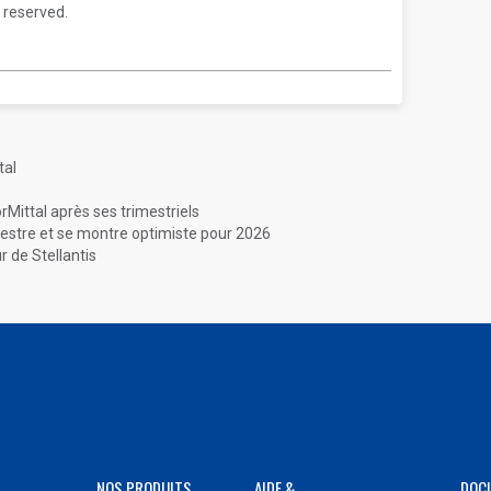
 reserved.
tal
rMittal après ses trimestriels
mestre et se montre optimiste pour 2026
r de Stellantis
NOS PRODUITS
AIDE &
DOC