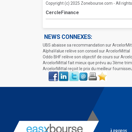
Copyright (c) 2025 Zonebourse.com - All rights
CercleFinance
NEWS CONNEXES:
UBS abaisse sa recommandation sur ArcelorMit
AlphaValue relève son conseil sur ArcelorMittal
Oddo BHF relève son objectif de cours sur Arcelo
ArcelorMittal fait mieux que prévu au 3ème tri
ArcelorMittal reçoit le prix du meilleur fournisseu
Face
LinkIn
Twitter
Envoyer
Imprimer
Favoris
book
À PROPOS