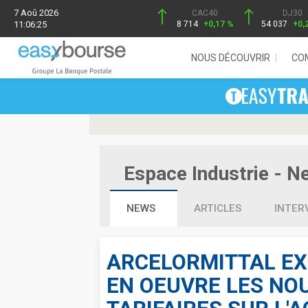
7 Aoû 2026
CAC40
DJ30
11:06:25
8 714
+0,17 %
54 037
+0,
NOUS DÉCOUVRIR
CO
Espace Industrie - Ne
NEWS
ARTICLES
INTER
ARCELORMITTAL EX
EN OEUVRE LES NO