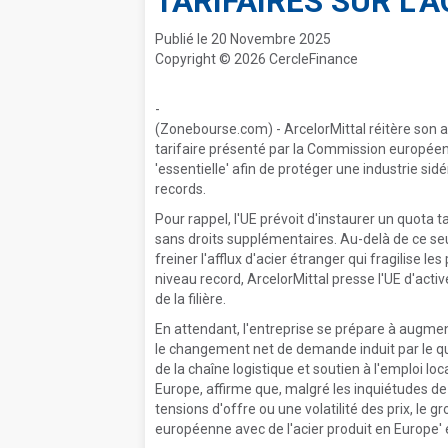
TARIFAIRES SUR L'A
Publié le 20 Novembre 2025
Copyright © 2026 CercleFinance
-
(Zonebourse.com) - ArcelorMittal réitère son
tarifaire présenté par la Commission europée
'essentielle' afin de protéger une industrie si
records.
Pour rappel, l'UE prévoit d'instaurer un quota t
sans droits supplémentaires. Au-delà de ce seu
freiner l'afflux d'acier étranger qui fragilise 
niveau record, ArcelorMittal presse l'UE d'act
de la filière.
En attendant, l'entreprise se prépare à augmen
le changement net de demande induit par le quo
de la chaîne logistique et soutien à l'emploi lo
Europe, affirme que, malgré les inquiétudes de 
tensions d'offre ou une volatilité des prix, le
européenne avec de l'acier produit en Europe' 