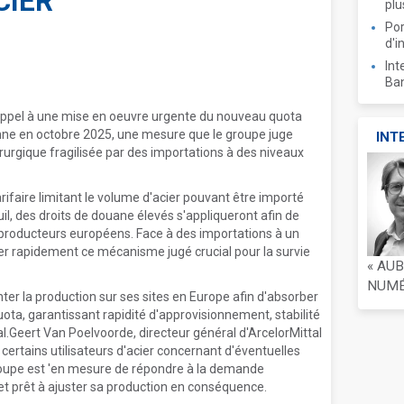
CIER
plu
Por
d'i
Int
Ban
 appel à une mise en oeuvre urgente du nouveau quota
nne en octobre 2025, une mesure que le groupe juge
INT
dérurgique fragilisée par des importations à des niveaux
arifaire limitant le volume d'acier pouvant être importé
il, des droits de douane élevés s'appliqueront afin de
les producteurs européens. Face à des importations à un
iver rapidement ce mécanisme jugé crucial pour la survie
« AU
NUMÉR
ter la production sur ses sites en Europe afin d'absorber
ta, garantissant rapidité d'approvisionnement, stabilité
cal.Geert Van Poelvoorde, directeur général d'ArcelorMittal
certains utilisateurs d'acier concernant d'éventuelles
 groupe est 'en mesure de répondre à la demande
et prêt à ajuster sa production en conséquence.