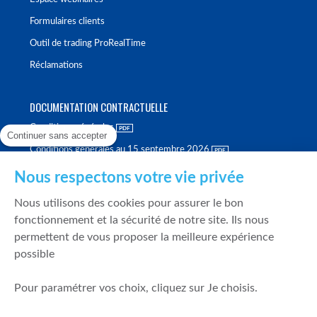
Formulaires clients
Outil de trading ProRealTime
Réclamations
DOCUMENTATION CONTRACTUELLE
Conditions générales
Continuer sans accepter
Conditions générales au 15 septembre 2026
Brochure tarifaire
Nous respectons votre vie privée
Rapport sur la qualité d'exécution
Nous utilisons des cookies pour assurer le bon
Politique de meilleure sélection
fonctionnement et la sécurité de notre site. Ils nous
permettent de vous proposer la meilleure expérience
Politique de durabilité
possible
Fonds de garantie des dépôts et de résolution
Pour paramétrer vos choix, cliquez sur Je choisis.
SÉCURITÉ & DONNÉES PERSONNELLES