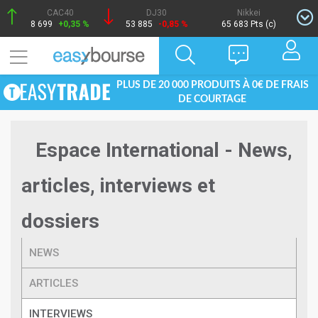
CAC40
DJ30
Nikkei
8 699
+0,35 %
53 885
-0,85 %
65 683 Pts (c)
PLUS DE 20 000 PRODUITS À 0€ DE FRAIS
DE COURTAGE
Espace International - News,
articles, interviews et
dossiers
NEWS
ARTICLES
INTERVIEWS