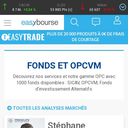
CAC40
DJ30
Nikkei
8 746
+0,54 %
53 885 Pts (c)
65 607
-0,12 %
PLUS DE 20 000 PRODUITS À 0€ DE FRAIS
DE COURTAGE
FONDS ET OPCVM
Découvrez nos services et notre gamme OPC avec
1000 fonds disponibles : SICAV, OPCVM, Fonds
d'investissement Alternatifs.
TOUTES LES ANALYSES MARCHÉS
Stéphane