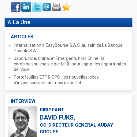
Face
LinkIn
Twitter
Envoyer
Imprimer
Favoris
book
A La Une
ARTICLES
Internalisation d'EasyBourse S.A.S. au sein de La Banque
Postale S.A.
Japon, Inde, Chine, et Émergents hors Chine : la
combinaison choisie par LFDE pour capter les opportunités
de l'Asie
Portefeuilles ETF & OPC : les nouvelles idées
d'investissement du mois de Juillet
INTERVIEW
DIRIGEANT
DAVID FUKS,
CO-DIRECTEUR GÉNÉRAL AUBAY
GROUPE