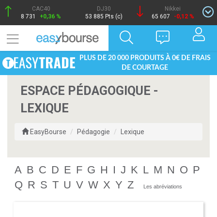
CAC40
DJ30
Nikkei
8 731
+0,36 %
53 885 Pts (c)
65 607
-0,12 %
PLUS DE 20 000 PRODUITS À 0€ DE FRAIS
DE COURTAGE
ESPACE PÉDAGOGIQUE -
LEXIQUE
EasyBourse
Pédagogie
Lexique
A
B
C
D
E
F
G
H
I
J
K
L
M
N
O
P
Q
R
S
T
U
V
W
X
Y
Z
Les abréviations