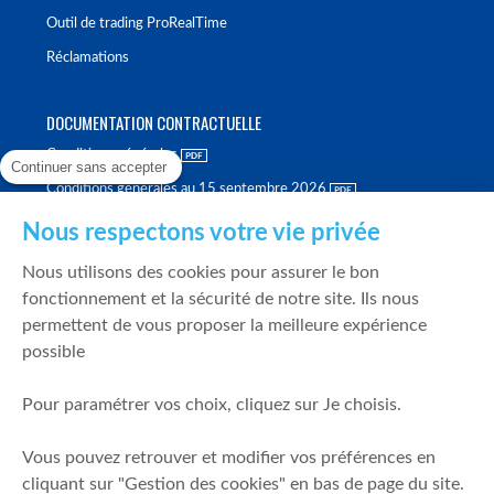
Outil de trading ProRealTime
Réclamations
DOCUMENTATION CONTRACTUELLE
Conditions générales
Continuer sans accepter
Conditions générales au 15 septembre 2026
Brochure tarifaire
Nous respectons votre vie privée
Rapport sur la qualité d'exécution
Nous utilisons des cookies pour assurer le bon
Politique de meilleure sélection
fonctionnement et la sécurité de notre site. Ils nous
permettent de vous proposer la meilleure expérience
Politique de durabilité
possible
Fonds de garantie des dépôts et de résolution
Pour paramétrer vos choix, cliquez sur Je choisis.
SÉCURITÉ & DONNÉES PERSONNELLES
Vous pouvez retrouver et modifier vos préférences en
Mentions légales
cliquant sur "Gestion des cookies" en bas de page du site.
Prévention de la fraude