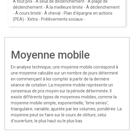
À tout prix
-
À seuil de déclenchement
-
À plage de
déclenchement
-
À la meilleure limite
-
À déclenchement
-
À cours limité
-
À cheval
-
Plan d'épargne en actions
(PEA)
-
Xetra
-
Prélèvements sociaux
-
Moyenne mobile
En analyse technique, une moyenne mobile correspond à
une moyenne calculée sur un nombre de jours déterminé
en commençant à les compter à partir de la dernière
séance de cotation. La moyenne mobile représente un
consensus de prix moyen sur la période déterminée. Il
existe différents types de moyennes mobiles, comme la
moyenne mobile simple, exponentielle, 'time series',
triangulaire, variable, ajustée par les volumes, pondérée. La
moyenne peut se faire sur le cours de clôture, celui
d'ouverture, le plus haut ou le plus bas.