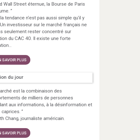
 Wall Street éternue, la Bourse de Paris
hume.
”
 la tendance n'est pas aussi simple qu'il y
. Un investisseur sur le marché français ne
as seulement rester concentré sur
ution du CAC 40. Il existe une forte
tion...
N SAVOIR PLUS
tion du jour
rché est la combinaison des
tements de milliers de personnes
ant aux informations, à la désinformation et
s caprices.
”
h Chang, journaliste américain.
N SAVOIR PLUS