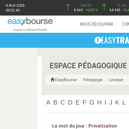
6 Aoû 2026
CAC40
DJ30
00:32:40
8 669
+0,03 %
54 349
+0,
NOUS DÉCOUVRIR
CO
ESPACE PÉDAGOGIQUE 
EasyBourse
Pédagogie
Lexique
A
B
C
D
E
F
G
H
I
J
K
L
Le mot du jour :
Privatisation