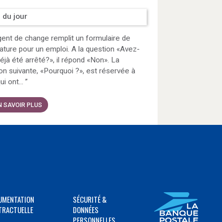
 du jour
ent de change remplit un formulaire de
ature pour un emploi. A la question «Avez-
éjà été arrêté?», il répond «Non». La
on suivante, «Pourquoi ?», est réservée à
ui ont...
”
N SAVOIR PLUS
UMENTATION
SÉCURITÉ &
TRACTUELLE
DONNÉES
PERSONNELLES