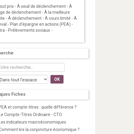
out prix
-
À seuil de déclenchement
-
À
age de déclenchement
-
À la meilleure
ite
-
À déclenchement
-
À cours limité
-
À
eval
-
Plan d'épargne en actions (PEA)
-
tra
-
Prélèvements sociaux
-
herche
OK
ques Fiches
PEA et compte-titres : quelle différence ?
Le Compte-Titres Ordinaire - CTO
Les indicateurs macroéconomiques
Comment lire la conjoncture économique ?