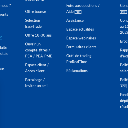
nous ?
Foire aux questions /
Cond
Offre bourse
Aide
ments
Sélection
Assistance
Cond
EasyTrade
au 1
Espace actualités
202
Offre 18-30 ans
Espace webinaires
Broc
Ouvrir un
Formulaires clients
duite
compte-titres /
Rappo
stale
Outil de trading
PEA / PEA-PME
d'ex
ProRealTime
Espace client /
Polit
ous
Réclamations
Accès client
séle
Parrainage /
Polit
Inviter un ami
Fond
dépô
réso