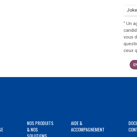
Joke
“
Un ag
candid
vous d
questi
ceux q
E
NOS PRODUITS
AIDE &
DOC
SE
& NOS
ACCOMPAGNEMENT
CON
SOLUTIONS