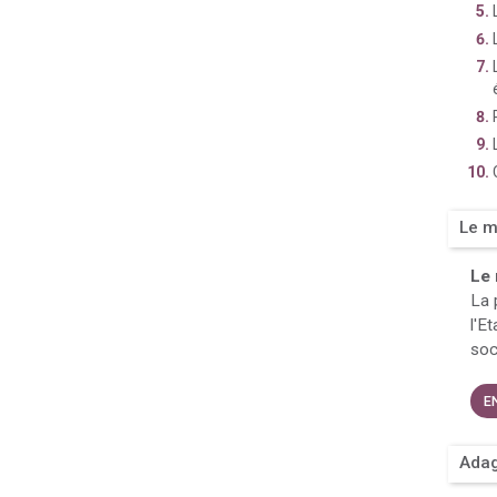
Le m
Le 
La 
l'E
soc
E
Adag