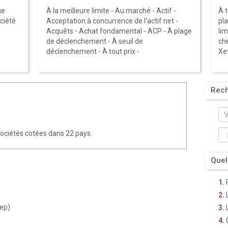
ue
À la meilleure limite
-
Au marché
-
Actif
-
À t
ociété
Acceptation à concurrence de l'actif net
-
pl
Acquêts
-
Achat fondamental
-
ACP
-
À plage
lim
de déclenchement
-
À seuil de
ch
déclenchement
-
À tout prix
-
Xe
Rec
sociétés cotées dans 22 pays.
Quel
nep)