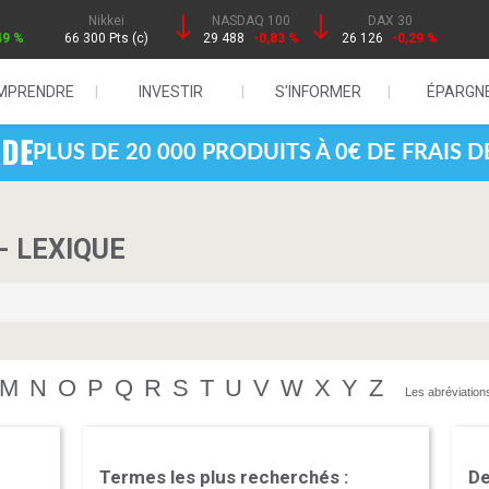
Nikkei
NASDAQ 100
DAX 30
49 %
66 300 Pts (c)
29 488
-0,83 %
26 126
-0,29 %
MPRENDRE
INVESTIR
S'INFORMER
ÉPARGN
PLUS DE 20 000 PRODUITS À 0€ DE FRAIS 
- LEXIQUE
M
N
O
P
Q
R
S
T
U
V
W
X
Y
Z
Les abréviation
Termes les plus recherchés :
De