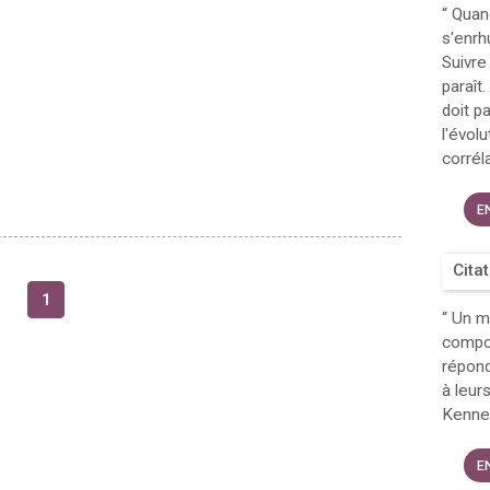
“
Quand
s'enr
Suivre
paraît
doit p
l'évol
corréla
E
Cita
1
“
Un ma
compor
répond
à leur
Kennet
E