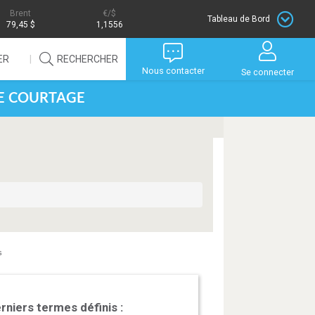
Brent
/$
Tableau de Bord
79,45 $
1,1556
ER
RECHERCHER
Nous contacter
Se connecter
DE COURTAGE
s
rniers termes définis :