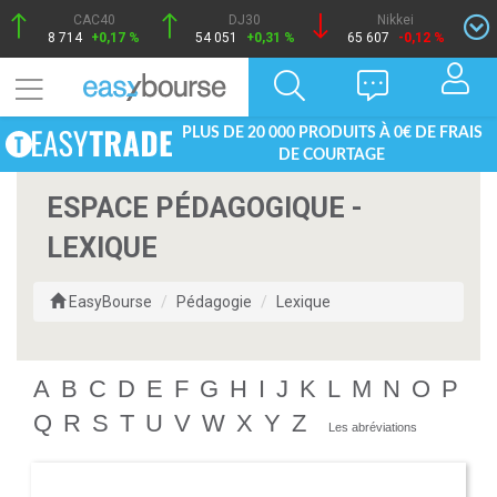
CAC40
DJ30
Nikkei
8 714
+0,17 %
54 051
+0,31 %
65 607
-0,12 %
PLUS DE 20 000 PRODUITS À 0€ DE FRAIS
DE COURTAGE
ESPACE PÉDAGOGIQUE -
LEXIQUE
EasyBourse
Pédagogie
Lexique
A
B
C
D
E
F
G
H
I
J
K
L
M
N
O
P
Q
R
S
T
U
V
W
X
Y
Z
Les abréviations