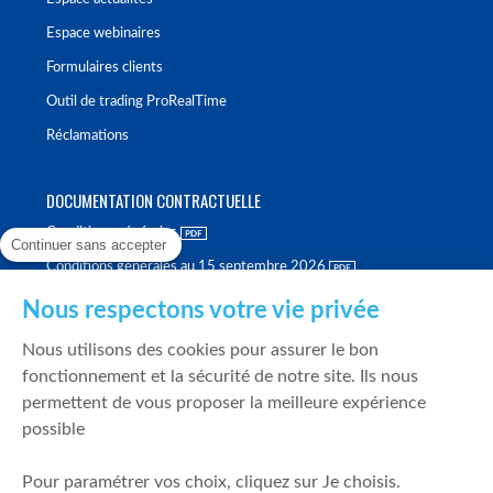
Espace webinaires
Formulaires clients
Outil de trading ProRealTime
Réclamations
DOCUMENTATION CONTRACTUELLE
Conditions générales
Continuer sans accepter
Conditions générales au 15 septembre 2026
Brochure tarifaire
Nous respectons votre vie privée
Rapport sur la qualité d'exécution
Nous utilisons des cookies pour assurer le bon
Politique de meilleure sélection
fonctionnement et la sécurité de notre site. Ils nous
permettent de vous proposer la meilleure expérience
Politique de durabilité
possible
Fonds de garantie des dépôts et de résolution
Pour paramétrer vos choix, cliquez sur Je choisis.