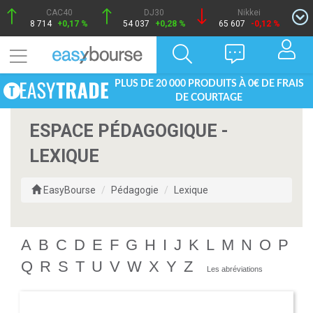
CAC40
DJ30
Nikkei
8 714
+0,17 %
54 037
+0,28 %
65 607
-0,12 %
PLUS DE 20 000 PRODUITS À 0€ DE FRAIS
DE COURTAGE
ESPACE PÉDAGOGIQUE -
LEXIQUE
EasyBourse
Pédagogie
Lexique
A
B
C
D
E
F
G
H
I
J
K
L
M
N
O
P
Q
R
S
T
U
V
W
X
Y
Z
Les abréviations