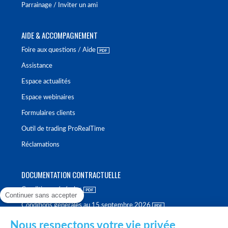
Parrainage / Inviter un ami
AIDE & ACCOMPAGNEMENT
Foire aux questions / Aide
Assistance
Espace actualités
Espace webinaires
Formulaires clients
Outil de trading ProRealTime
Réclamations
DOCUMENTATION CONTRACTUELLE
Conditions générales
Continuer sans accepter
Conditions générales au 15 septembre 2026
Brochure tarifaire
Nous respectons votre vie privée