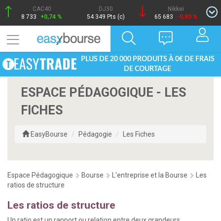
CAC40
DJ30
Nikkei
8 733
+0,74 %
54 349 Pts (c)
65 683
-0,93 %
PLUS DE 20 000 PRODUITS À 0€ DE FRAIS
DE COURTAGE
ESPACE PÉDAGOGIQUE - LES
FICHES
EasyBourse
Pédagogie
Les Fiches
Espace Pédagogique
Bourse
L'entreprise et la Bourse
Les
ratios de structure
Les ratios de structure
Un ratio est un rapport ou relation entre deux grandeurs