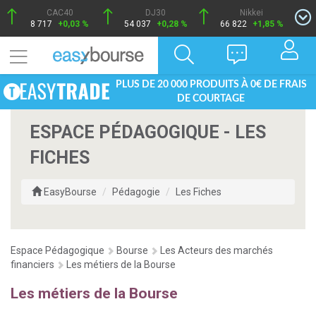
CAC40
DJ30
Nikkei
8 717
+0,03 %
54 037
+0,28 %
66 822
+1,85 %
PLUS DE 20 000 PRODUITS À 0€ DE FRAIS
DE COURTAGE
ESPACE PÉDAGOGIQUE - LES
FICHES
EasyBourse
Pédagogie
Les Fiches
Espace Pédagogique
Bourse
Les Acteurs des marchés
financiers
Les métiers de la Bourse
Les métiers de la Bourse