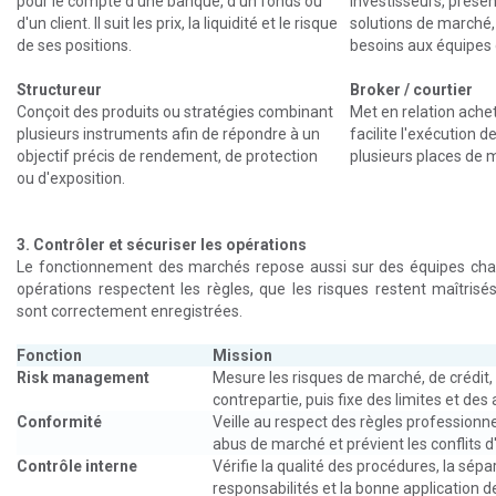
pour le compte d'une banque, d'un fonds ou
investisseurs, présen
d'un client. Il suit les prix, la liquidité et le risque
solutions de marché,
de ses positions.
besoins aux équipes 
Structureur
Broker / courtier
Conçoit des produits ou stratégies combinant
Met en relation ache
plusieurs instruments afin de répondre à un
facilite l'exécution 
objectif précis de rendement, de protection
plusieurs places de 
ou d'exposition.
3. Contrôler et sécuriser les opérations
Le fonctionnement des marchés repose aussi sur des équipes char
opérations respectent les règles, que les risques restent maîtrisé
sont correctement enregistrées.
Fonction
Mission
Risk management
Mesure les risques de marché, de crédit, d
contrepartie, puis fixe des limites et des 
Conformité
Veille au respect des règles professionnel
abus de marché et prévient les conflits d'
Contrôle interne
Vérifie la qualité des procédures, la sépa
responsabilités et la bonne application d