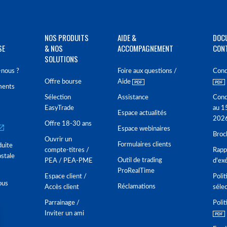
NOS PRODUITS
AIDE &
DOC
SE
& NOS
ACCOMPAGNEMENT
CON
SOLUTIONS
nous ?
Foire aux questions /
Cond
Offre bourse
Aide
ments
Sélection
Assistance
Cond
EasyTrade
au 1
Espace actualités
202
Offre 18-30 ans
Espace webinaires
Broc
Ouvrir un
Formulaires clients
duite
compte-titres /
Rappo
stale
Outil de trading
PEA / PEA-PME
d'ex
ProRealTime
Espace client /
Polit
ous
Réclamations
Accès client
séle
Parrainage /
Polit
Inviter un ami