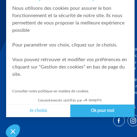
Nous utilisons des cookies pour assurer le bon
fonctionnement et la sécurité de notre site. Ils nous
permettent de vous proposer la meilleure expérience
possible
Pour paramétrer vos choix, cliquez sur Je choisis.
Graphique, co
en quelques cl
Vous pouvez retrouver et modifier vos préférences en
tendances du
cliquant sur "Gestion des cookies" en bas de page du
accompagner 
site.
Tous droits r
différés d'au 
Consulter notre politique en matière de cookies
clients connec
Consentements certifiés par
SUIVEZ-NOUS
Je choisis
Ok pour moi
Plateforme de Gestion du Consentement : Personnalisez vos Optio
Axeptio consent
Notre plateforme vous permet d'adapter et de gérer vos paramètres 