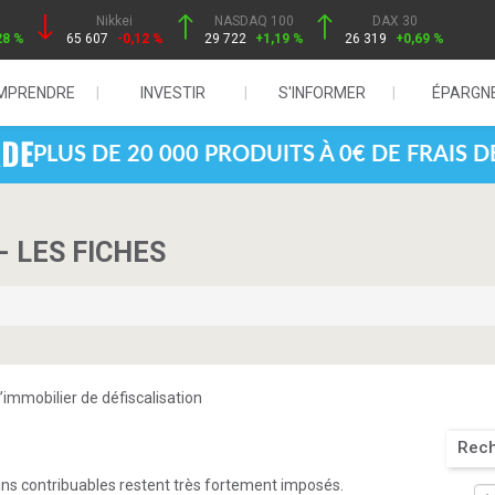
Nikkei
NASDAQ 100
DAX 30
28 %
65 607
-0,12 %
29 722
+1,19 %
26 319
+0,69 %
MPRENDRE
INVESTIR
S'INFORMER
ÉPARGN
PLUS DE 20 000 PRODUITS À 0€ DE FRAIS 
 LES FICHES
’immobilier de défiscalisation
Rec
tains contribuables restent très fortement imposés.