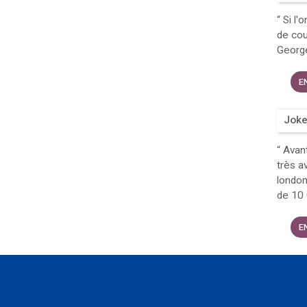
“
Si l'o
de cou
George
E
Joke
“
Avant
très a
london
de 10 
E