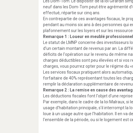
Les Dom-Tom. Le dispositif de la loi Girardin simpl
neuf dans les Dom-Tom peut être agrémenté d’u
effectué, répartie sur cinq ans.
En contrepartie de ces avantages fiscaux, le prop
pendant au moins six ans à des personnes qui en
plafonnement sur les loyers et sur les ressources
Remarque 1 : Loueur en meublé professionnel
Le statut de LMNP concerne des investisseurs lo
d’un certain montant de revenus par an. La diffé
déficits de l'opération sur le revenu de même nat
charges déductibles sont peu élevées et si vos r
charges, vous pourrez opter pour le régime du «
Les services fiscaux pratiquent alors automati
forfaitaire de 40% représentant toutes les char
remplir la déclaration supplémentaire de revenu
Remarque 2 : La remise en cause des avantag
Les déductions fiscales font l'objet d'une repri
Par exemple, dans le cadre de la loi Malraux, si 
usage d'habitation principale, s’il interrompt la 
loue à un usage autre que l'habitation. Il en va 
l'ensemble de la période, ou si le logement est c