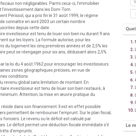
iscaux non négligeables. Parmi ceux-ci, l’immobilier
et l’investissement dans les Dom-Tom.
t Périssol, qui a pris fin le 31 août 1999, le régime
t de connaître en avril 2003 un certain nombre
scrites depuis cette date.
Quel
ire investisseur est tenu de louer son bien nu durant 9 ans
t sur les loyers. La formule autorise, pour les
x du logement les cinq premières années et de 2,5% les
ire peut se réengager pour six ans, déduisant alors 2,5%
par la loi du 4 août 1962 pour encourager les investisseurs
rtaines zones géographiques précises, en vue de
ines conditions.
du revenu global sans limitation de montant. En
taire investisseur est tenu de louer son bien restauré, à
 minimum. Attention, la mise en œuvre pratique du
r réside dans son financement. Il est en effet possible
ers permettent de rembourser l’emprunt. Sur le plan fiscal,
 fonciers. Le revenu ou le déficit est calculé par
ges. Le déficit permet une déduction fiscale immédiate s’il
Le m
ntérêts d’emprunts.