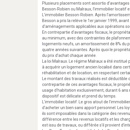
Plusieurs placements sont assortis d’avantages f
Besson-Robien ou Malraux, l’immobilier locatif 
L’immobilier Besson-Robien. Après l’amortissemen
Besson a pris la relève le 1er janvier 1999, avan
d'aménagements applicables aux opérations sou
En contrepartie d’avantages fiscaux, le propriéta
au minimum, avec des contraintes de plafonnemen
logements neufs, un amortissement de 8% du pri
quatre années suivantes. Après quoi le propriéta
du prix d’achat chaque année.
La loi Malraux. Le régime Malraux a été institué 
à acquérir un logement ancien localisé dans ce
réhabilitation et de location, en respectant certa
Le montant des travaux réalisés est déductible 
contrepartie de ces avantages fiscaux, le proprié
usage d'habitation exclusivement, durant 6 ans
dispositif est délicate et prend du temps.
L’immobilier locatif. Le gros atout de l’immobilie
d’acheter un bien sans apport personnel. Les loy
ils sont imposables dans la catégorie des revenus
différence entre les revenus locatifs et les char
est issu de travaux, ou différée s’il provient d’i