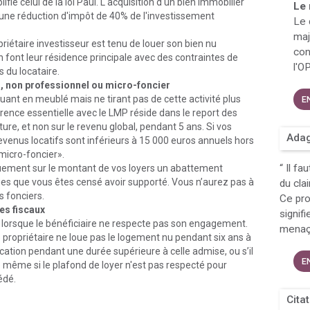
ifie celui de la loi Paul. L'acquisition d'un bien immobilier
Le 
ne réduction d'impôt de 40% de l'investissement
Le 
maj
riétaire investisseur est tenu de louer son bien nu
con
 font leur résidence principale avec des contraintes de
l'O
 du locataire.
, non professionnel ou micro-foncier
uant en meublé mais ne tirant pas de cette activité plus
E
rence essentielle avec le LMP réside dans le report des
ure, et non sur le revenu global, pendant 5 ans. Si vos
Adag
evenus locatifs sont inférieurs à 15 000 euros annuels hors
micro-foncier».
“
Il fa
quement sur le montant de vos loyers un abattement
ges que vous êtes censé avoir supporté. Vous n’aurez pas à
du cla
s fonciers.
Ce pro
es fiscaux
signifi
se lorsque le bénéficiaire ne respecte pas son engagement.
menaça
le propriétaire ne loue pas le logement nu pendant six ans à
location pendant une durée supérieure à celle admise, ou s’il
E
de même si le plafond de loyer n'est pas respecté pour
édé.
Cita