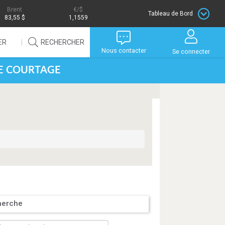
Brent
/$
Tableau de Bord
83,55 $
1,1559
ER
RECHERCHER
Nous contacter
Se connecter
DE COURTAGE
herche