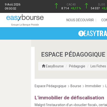
9 Aoû 2026
CAC40
DJ30
09:30:02
8 714
+0,17 %
54 037
+0,
NOUS DÉCOUVRIR
CO
ESPACE PÉDAGOGIQUE -
EasyBourse
Pédagogie
Les Fiches
Espace Pédagogique
Bourse
Immobilier
L
L’immobilier de défiscalisation
Malgré l’instauration d’un «bouclier fiscal», cer