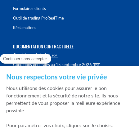
Formulaires clients
Outil de trading ProRealTime
Réclamations
DOCUMENTATION CONTRACTUELLE
Conditions générales
Continuer sans accepter
Conditions générales au 15 septembre 2026
Brochure tarifaire
Nous respectons votre vie privée
Rapport sur la qualité d'exécution
Nous utilisons des cookies pour assurer le bon
Politique de meilleure sélection
fonctionnement et la sécurité de notre site. Ils nous
permettent de vous proposer la meilleure expérience
Politique de durabilité
possible
Fonds de garantie des dépôts et de résolution
Pour paramétrer vos choix, cliquez sur Je choisis.
SÉCURITÉ & DONNÉES PERSONNELLES