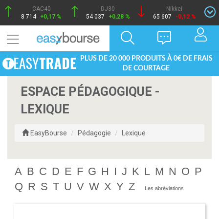
CAC40
DJ30
Nikkei
8 714
+0,17 %
54 037
+0,28 %
65 607
-0,12 %
PLUS DE 20 000 PRODUITS À 0€ DE FRAIS
DE COURTAGE
ESPACE PÉDAGOGIQUE -
LEXIQUE
EasyBourse
Pédagogie
Lexique
A
B
C
D
E
F
G
H
I
J
K
L
M
N
O
P
Q
R
S
T
U
V
W
X
Y
Z
Les abréviations