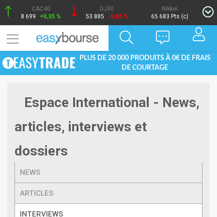
CAC40
DJ30
Nikkei
8 699
+0,35 %
53 885
-0,85 %
65 683 Pts (c)
PLUS DE 20 000 PRODUITS À 0€ DE FRAIS
DE COURTAGE
Espace International - News,
articles, interviews et
dossiers
NEWS
ARTICLES
INTERVIEWS