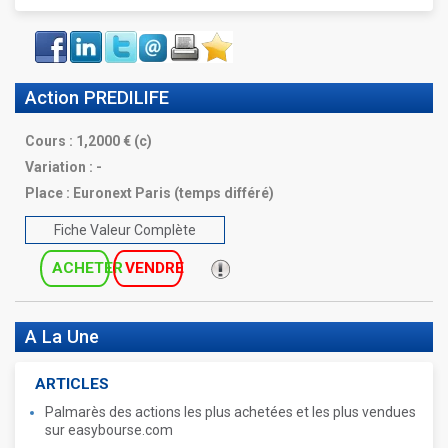
Face
LinkIn
Twitter
Envoyer
Imprimer
Favoris
book
Action PREDILIFE
Cours :
1,2000 € (c)
Variation :
-
Place :
Euronext Paris (temps différé)
Fiche Valeur Complète
ACHETER
VENDRE
A La Une
ARTICLES
Palmarès des actions les plus achetées et les plus vendues
sur easybourse.com