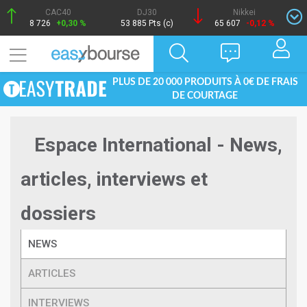
CAC40
DJ30
Nikkei
8 726
+0,30 %
53 885 Pts (c)
65 607
-0,12 %
PLUS DE 20 000 PRODUITS À 0€ DE FRAIS
DE COURTAGE
Espace International - News,
articles, interviews et
dossiers
NEWS
ARTICLES
INTERVIEWS