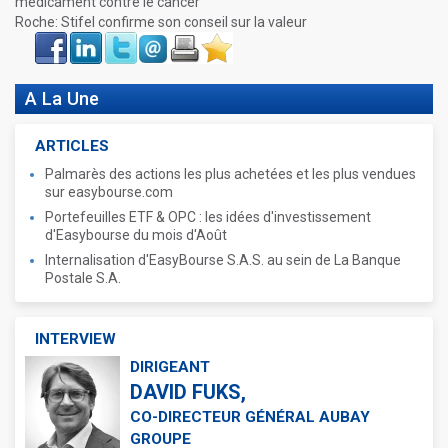
médicament contre le cancer
Roche: Stifel confirme son conseil sur la valeur
Face
LinkIn
Twitter
Envoyer
Imprimer
Favoris
book
A La Une
ARTICLES
Palmarès des actions les plus achetées et les plus vendues
sur easybourse.com
Portefeuilles ETF & OPC : les idées d'investissement
d'Easybourse du mois d'Août
Internalisation d'EasyBourse S.A.S. au sein de La Banque
Postale S.A.
INTERVIEW
DIRIGEANT
DAVID FUKS,
CO-DIRECTEUR GÉNÉRAL AUBAY
GROUPE