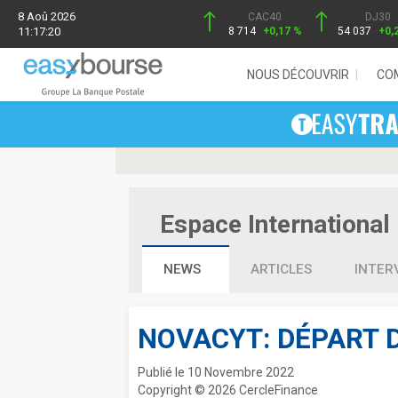
8 Aoû 2026
CAC40
DJ30
11:17:20
8 714
+0,17 %
54 037
+0,
NOUS DÉCOUVRIR
CO
Espace International 
NEWS
ARTICLES
INTER
NOVACYT: DÉPART 
Publié le 10 Novembre 2022
Copyright © 2026 CercleFinance