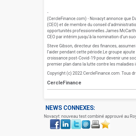
-
(CercleFinance.com) - Novacyt annonce que Dav
(CEO) et de membre du conseil d'administratio
opportunités professionnelles.James McCarthy,
CEO par intérim jusqu'à la nomination d'un suc
Steve Gibson, directeur des finances, assumer
l'aider pendant cette période.Le groupe ajoute 
croissance post-Covid-19 pour devenir une soc
premier plan dans la lutte contre les maladies 
Copyright (c) 2022 CercleFinance.com. Tous dr
CercleFinance
NEWS CONNEXES:
Novacyt: nouveau test combiné approuvé au R
Face
LinkIn
Twitter
Envoyer
Imprimer
Favoris
book