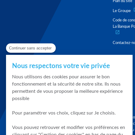
Plan du site
Le Groupe
Code de con
La Banque Po
Contactez-n
Continuer sans accepter
Nous respectons votre vie privée
Nous utilisons des cookies pour assurer le bon
fonctionnement et la sécurité de notre site. Ils nous
permettent de vous proposer la meilleure expérience
possible
Pour paramétrer vos choix, cliquez sur Je choisis.
Graphique, co
en quelques cl
Vous pouvez retrouver et modifier vos préférences en
tendances du
cliquant sur "Gestion des cookies" en bas de page du