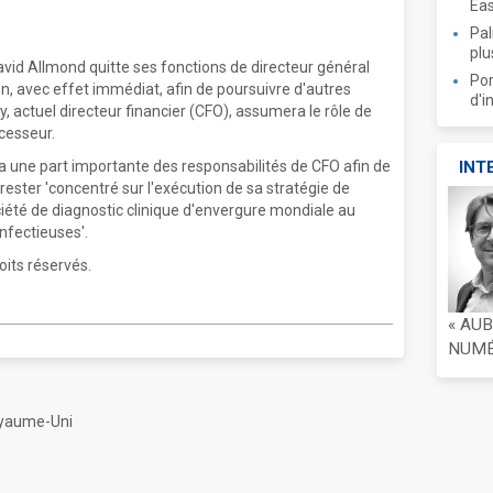
Ea
Pal
plu
id Allmond quitte ses fonctions de directeur général
Por
n, avec effet immédiat, afin de poursuivre d'autres
d'i
 actuel directeur financier (CFO), assumera le rôle de
cesseur.
a une part importante des responsabilités de CFO afin de
INT
rester 'concentré sur l'exécution de sa stratégie de
iété de diagnostic clinique d'envergure mondiale au
infectieuses'.
oits réservés.
« AU
NUMÉR
oyaume-Uni