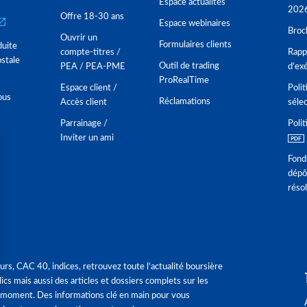
Espace actualités
202
Offre 18-30 ans
Espace webinaires
Broc
Ouvrir un
Formulaires clients
duite
compte-titres /
Rappo
stale
Outil de trading
PEA / PEA-PME
d'ex
ProRealTime
Espace client /
Polit
ous
Réclamations
Accès client
séle
Parrainage /
Polit
Inviter un ami
Fond
dépô
réso
urs, CAC 40, indices, retrouvez toute l'actualité boursière
ics mais aussi des articles et dossiers complets sur les
 moment. Des informations clé en main pour vous