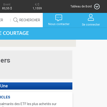
Brent
/$
Tableau de Bord
83,55 $
1,1559
ER
RECHERCHER
Nous contacter
Se connecter
DE COURTAGE
iers
 Une
ICLES
palmarès des ETF les plus achetés sur