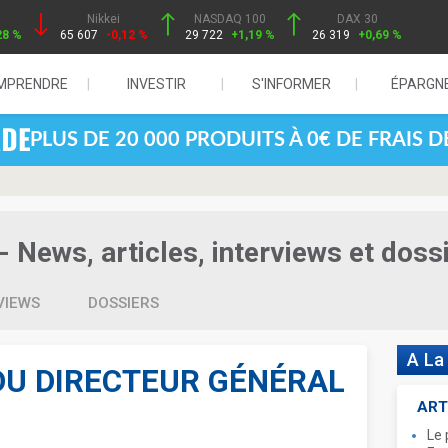
Nikkei
NASDAQ 100
DAX 30
28 %
65 607
-0,12 %
29 722
+1,19 %
26 319
+0,69 %
MPRENDRE
INVESTIR
S'INFORMER
ÉPARGN
PLUS DE 20 000 PRODUITS À 0€ DE FRAIS 
- News, articles, interviews et doss
VIEWS
DOSSIERS
A La
DU DIRECTEUR GÉNÉRAL
ART
Le 