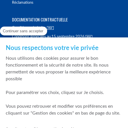
Réclamations
DOCUMENTATION CONTRACTUELLE
Conditions générales
Continuer sans accepter
Conditions générales au 15 septembre 2026
Brochure tarifaire
Nous respectons votre vie privée
Rapport sur la qualité d'exécution
Nous utilisons des cookies pour assurer le bon
Politique de meilleure sélection
fonctionnement et la sécurité de notre site. Ils nous
permettent de vous proposer la meilleure expérience
Politique de durabilité
possible
Fonds de garantie des dépôts et de résolution
Pour paramétrer vos choix, cliquez sur Je choisis.
SÉCURITÉ & DONNÉES PERSONNELLES
Vous pouvez retrouver et modifier vos préférences en
Mentions légales
cliquant sur "Gestion des cookies" en bas de page du site.
Prévention de la fraude
Gérer mes cookies