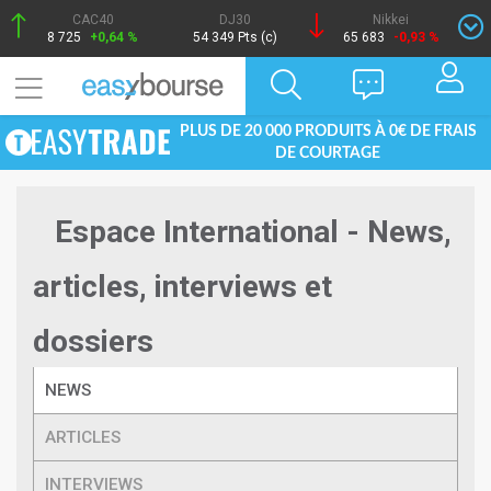
CAC40
DJ30
Nikkei
8 725
+0,64 %
54 349 Pts (c)
65 683
-0,93 %
PLUS DE 20 000 PRODUITS À 0€ DE FRAIS
DE COURTAGE
Espace International - News,
articles, interviews et
dossiers
NEWS
ARTICLES
INTERVIEWS