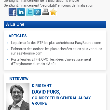
GenSight: financement de la BEI, l'action s'envole
GenSight: financement 'peu dilutif' en cours de finalisation
Face
LinkIn
Twitter
Envoyer
Imprimer
Favoris
book
A La Une
ARTICLES
Le palmarès des ETF les plus achetés sur EasyBourse.com
Palmarès des actions les plus achetées et les plus vendues
sur easybourse.com
Portefeuilles ETF & OPC : les idées d'investissement
d'Easybourse du mois d'Août
INTERVIEW
DIRIGEANT
DAVID FUKS,
CO-DIRECTEUR GÉNÉRAL AUBAY
GROUPE