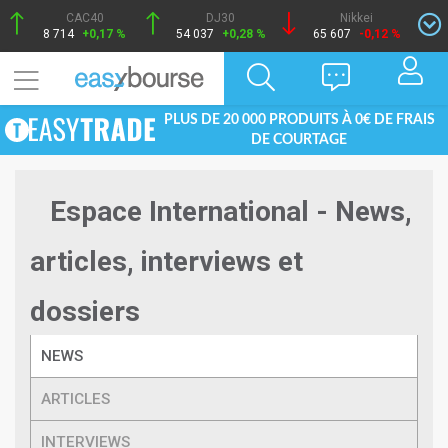
CAC40
DJ30
Nikkei
8 714
+0,17 %
54 037
+0,28 %
65 607
-0,12 %
PLUS DE 20 000 PRODUITS À 0€ DE FRAIS
DE COURTAGE
Espace International - News,
articles, interviews et
dossiers
NEWS
ARTICLES
INTERVIEWS