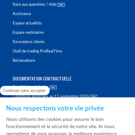
Foire aux questions / Aide
Assistance
Espace actualités
Espace webinaires
Formulaires clients
Outil de trading ProRealTime
Réclamations
DOCUMENTATION CONTRACTUELLE
Conditions générales
Continuer sans accepter
Conditions générales au 15 septembre 2026
Brochure tarifaire
Nous respectons votre vie privée
Rapport sur la qualité d'exécution
Nous utilisons des cookies pour assurer le bon
Politique de meilleure sélection
fonctionnement et la sécurité de notre site. Ils nous
permettent de vous proposer la meilleure expérience
Politique de durabilité