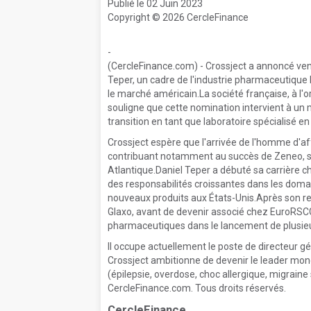
Publié le 02 Juin 2023
Copyright © 2026 CercleFinance
-
(CercleFinance.com) - Crossject a annoncé vend
Teper, un cadre de l'industrie pharmaceutique 
le marché américain.La société française, à l'o
souligne que cette nomination intervient à un m
transition en tant que laboratoire spécialisé e
Crossject espère que l'arrivée de l'homme d'aff
contribuant notamment au succès de Zeneo, son
Atlantique.Daniel Teper a débuté sa carrière ch
des responsabilités croissantes dans les doma
nouveaux produits aux États-Unis.Après son re
Glaxo, avant de devenir associé chez EuroRSCG
pharmaceutiques dans le lancement de plusi
Il occupe actuellement le poste de directeur g
Crossject ambitionne de devenir le leader mo
(épilepsie, overdose, choc allergique, migraine 
CercleFinance.com. Tous droits réservés.
CercleFinance