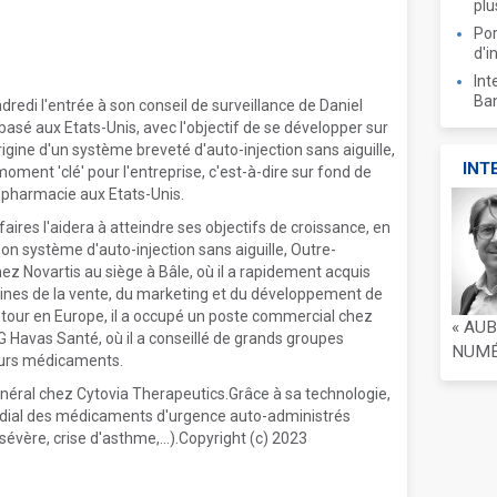
plu
Por
d'i
Int
Ban
redi l'entrée à son conseil de surveillance de Daniel
basé aux Etats-Unis, avec l'objectif de se développer sur
rigine d'un système breveté d'auto-injection sans aiguille,
INT
oment 'clé' pour l'entreprise, c'est-à-dire sur fond de
n pharmacie aux Etats-Unis.
aires l'aidera à atteindre ses objectifs de croissance, en
 système d'auto-injection sans aiguille, Outre-
ez Novartis au siège à Bâle, où il a rapidement acquis
ines de la vente, du marketing et du développement de
tour en Europe, il a occupé un poste commercial chez
« AU
 Havas Santé, où il a conseillé de grands groupes
NUMÉR
eurs médicaments.
énéral chez Cytovia Therapeutics.Grâce à sa technologie,
ndial des médicaments d'urgence auto-administrés
sévère, crise d'asthme,...).Copyright (c) 2023