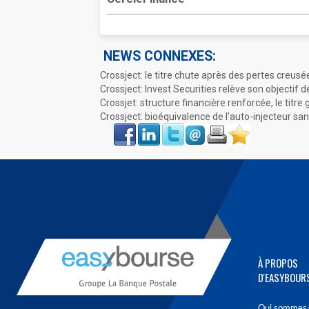
NEWS CONNEXES:
Crossject: le titre chute après des pertes creusé
Crossject: Invest Securities relève son objectif d
Crossjet: structure financière renforcée, le titre
Crossject: bioéquivalence de l'auto-injecteur sans
Face
LinkIn
Twitter
Envoyer
Imprimer
Favoris
book
À PROPOS
D'EASYBOUR
Qui sommes-