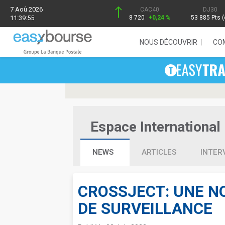
7 Aoû 2026
CAC40
DJ30
11:39:55
8 720
+0,24 %
53 885 Pts (
NOUS DÉCOUVRIR
CO
Espace International 
NEWS
ARTICLES
INTER
CROSSJECT: UNE N
DE SURVEILLANCE