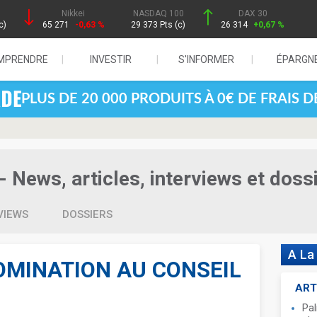
Nikkei
NASDAQ 100
DAX 30
c)
65 271
-0,63 %
29 373 Pts (c)
26 314
+0,67 %
MPRENDRE
INVESTIR
S'INFORMER
ÉPARGN
PLUS DE 20 000 PRODUITS À 0€ DE FRAIS 
- News, articles, interviews et doss
VIEWS
DOSSIERS
A La
OMINATION AU CONSEIL
ART
Pal