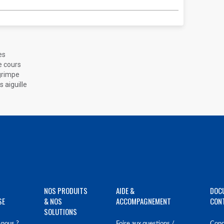
es
e cours
 grimpe
 aiguille
NOS PRODUITS
AIDE &
DOC
SE
& NOS
ACCOMPAGNEMENT
CON
SOLUTIONS
nous ?
Foire aux questions /
Cond