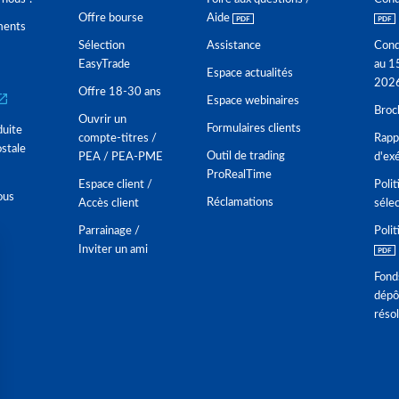
Offre bourse
Aide
ments
Sélection
Assistance
Cond
EasyTrade
au 1
Espace actualités
202
Offre 18-30 ans
Espace webinaires
Broc
Ouvrir un
Formulaires clients
duite
compte-titres /
Rappo
stale
Outil de trading
PEA / PEA-PME
d'ex
ProRealTime
Espace client /
Polit
ous
Réclamations
Accès client
séle
Parrainage /
Polit
Inviter un ami
Fond
dépô
réso