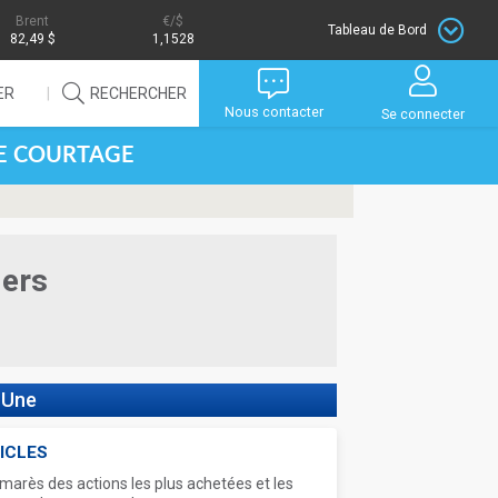
Brent
/$
Tableau de Bord
82,49 $
1,1528
ER
RECHERCHER
Nous contacter
Se connecter
DE COURTAGE
iers
 Une
ICLES
marès des actions les plus achetées et les