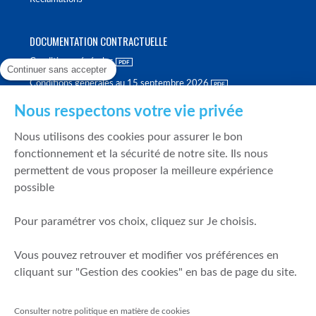
DOCUMENTATION CONTRACTUELLE
Conditions générales
Continuer sans accepter
Conditions générales au 15 septembre 2026
Brochure tarifaire
Nous respectons votre vie privée
Rapport sur la qualité d'exécution
Nous utilisons des cookies pour assurer le bon
Politique de meilleure sélection
fonctionnement et la sécurité de notre site. Ils nous
permettent de vous proposer la meilleure expérience
Politique de durabilité
possible
Fonds de garantie des dépôts et de résolution
Pour paramétrer vos choix, cliquez sur Je choisis.
SÉCURITÉ & DONNÉES PERSONNELLES
Vous pouvez retrouver et modifier vos préférences en
Mentions légales
cliquant sur "Gestion des cookies" en bas de page du site.
Prévention de la fraude
Gérer mes cookies
Consulter notre politique en matière de cookies