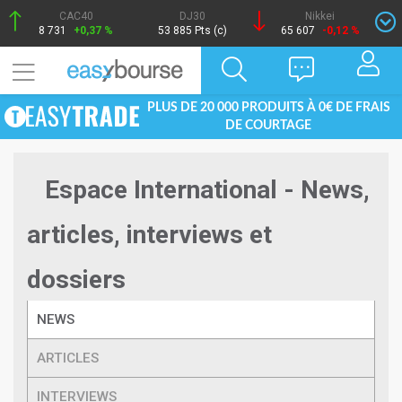
CAC40
DJ30
Nikkei
8 731
+0,37 %
53 885 Pts (c)
65 607
-0,12 %
PLUS DE 20 000 PRODUITS À 0€ DE FRAIS
DE COURTAGE
Espace International - News,
articles, interviews et
dossiers
NEWS
ARTICLES
INTERVIEWS