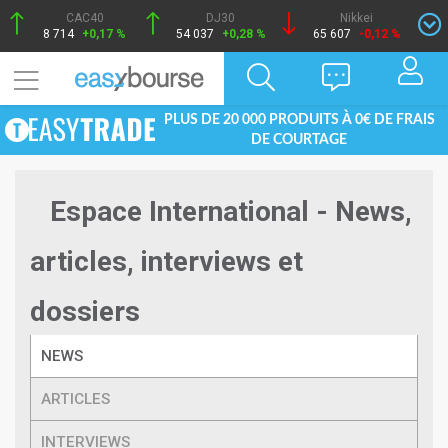
CAC40
DJ30
Nikkei
8 714
+0,17 %
54 037
+0,28 %
65 607
-0,12 %
PLUS DE 20 000 PRODUITS À 0€ DE FRAIS
DE COURTAGE
Espace International - News,
articles, interviews et
dossiers
NEWS
ARTICLES
INTERVIEWS