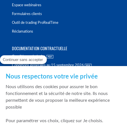
Espace webinaires
Formulaires clients
Outil de trading ProRealTime
Réclamations
DOCUMENTATION CONTRACTUELLE
Conditions générales
Continuer sans accepter
Conditions générales au 15 septembre 2026
Brochure tarifaire
Nous respectons votre vie privée
Rapport sur la qualité d'exécution
Nous utilisons des cookies pour assurer le bon
Politique de meilleure sélection
fonctionnement et la sécurité de notre site. Ils nous
permettent de vous proposer la meilleure expérience
Politique de durabilité
possible
Fonds de garantie des dépôts et de résolution
Pour paramétrer vos choix, cliquez sur Je choisis.
SÉCURITÉ & DONNÉES PERSONNELLES