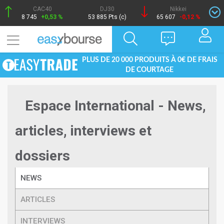
CAC40
DJ30
Nikkei
8 745
+0,53 %
53 885 Pts (c)
65 607
-0,12 %
PLUS DE 20 000 PRODUITS À 0€ DE FRAIS
DE COURTAGE
Espace International - News,
articles, interviews et
dossiers
NEWS
ARTICLES
INTERVIEWS