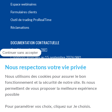
Espace webinaires
Formulaires clients
Outil de trading ProRealTime
Réclamations
DOCUMENTATION CONTRACTUELLE
Conditions générales
Continuer sans accepter
Conditions générales au 15 septembre 2026
Brochure tarifaire
Nous respectons votre vie privée
Rapport sur la qualité d'exécution
Nous utilisons des cookies pour assurer le bon
Politique de meilleure sélection
fonctionnement et la sécurité de notre site. Ils nous
permettent de vous proposer la meilleure expérience
Politique de durabilité
possible
Fonds de garantie des dépôts et de résolution
Pour paramétrer vos choix, cliquez sur Je choisis.
SÉCURITÉ & DONNÉES PERSONNELLES