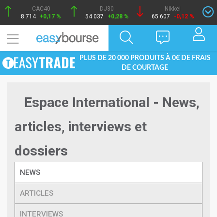
CAC40
DJ30
Nikkei
8 714
+0,17 %
54 037
+0,28 %
65 607
-0,12 %
PLUS DE 20 000 PRODUITS À 0€ DE FRAIS
DE COURTAGE
Espace International - News,
articles, interviews et
dossiers
NEWS
ARTICLES
INTERVIEWS