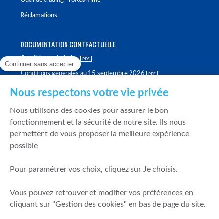
Outil de trading ProRealTime
Réclamations
DOCUMENTATION CONTRACTUELLE
Conditions générales
Continuer sans accepter
Conditions générales au 15 septembre 2026
Brochure tarifaire
Nous respectons votre vie privée
Rapport sur la qualité d'exécution
Nous utilisons des cookies pour assurer le bon
Politique de meilleure sélection
fonctionnement et la sécurité de notre site. Ils nous
permettent de vous proposer la meilleure expérience
Politique de durabilité
possible
Fonds de garantie des dépôts et de résolution
Pour paramétrer vos choix, cliquez sur Je choisis.
SÉCURITÉ & DONNÉES PERSONNELLES
Vous pouvez retrouver et modifier vos préférences en
Mentions légales
cliquant sur "Gestion des cookies" en bas de page du site.
Prévention de la fraude