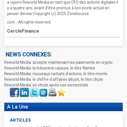
a rejoint Reworld Media en tant que CFO des activité digitales il
y a quatre ans, avant d'être promue à son poste actuel en
janvier dernier.Copyright (c) 2025 Zonebourse.
com - All rights reserved.
CercleFinance
NEWS CONNEXES:
Reworld Media: accepte maintenant les paiements en crypto
Reworld Media: la trésorerie rassure, le titre flambe
Reworld Media: nouveaux rachats d'actions, le titre monte
Reworld Media: le chiffre d'affaires déçoit, le titre chute
Reworld Media: en chute après ses semestriels
Face
LinkIn
Twitter
Envoyer
Imprimer
Favoris
book
A La Une
ARTICLES