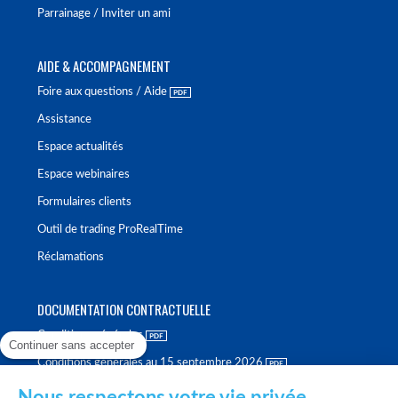
Parrainage / Inviter un ami
AIDE & ACCOMPAGNEMENT
Foire aux questions / Aide
Assistance
Espace actualités
Espace webinaires
Formulaires clients
Outil de trading ProRealTime
Réclamations
DOCUMENTATION CONTRACTUELLE
Conditions générales
Continuer sans accepter
Conditions générales au 15 septembre 2026
Brochure tarifaire