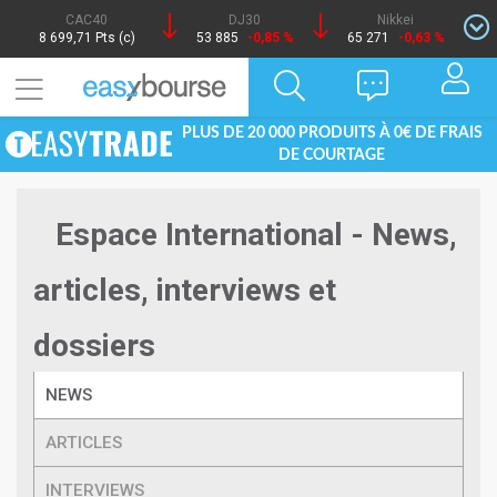
CAC40
DJ30
Nikkei
8 699,71 Pts (c)
53 885
-0,85 %
65 271
-0,63 %
PLUS DE 20 000 PRODUITS À 0€ DE FRAIS
DE COURTAGE
Espace International - News,
articles, interviews et
dossiers
NEWS
ARTICLES
INTERVIEWS