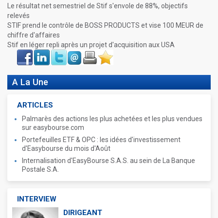
Le résultat net semestriel de Stif s'envole de 88%, objectifs
relevés
STIF prend le contrôle de BOSS PRODUCTS et vise 100 MEUR de
chiffre d'affaires
Stif en léger repli après un projet d'acquisition aux USA
Face
LinkIn
Twitter
Envoyer
Imprimer
Favoris
book
A La Une
ARTICLES
Palmarès des actions les plus achetées et les plus vendues
sur easybourse.com
Portefeuilles ETF & OPC : les idées d'investissement
d'Easybourse du mois d'Août
Internalisation d'EasyBourse S.A.S. au sein de La Banque
Postale S.A.
INTERVIEW
DIRIGEANT