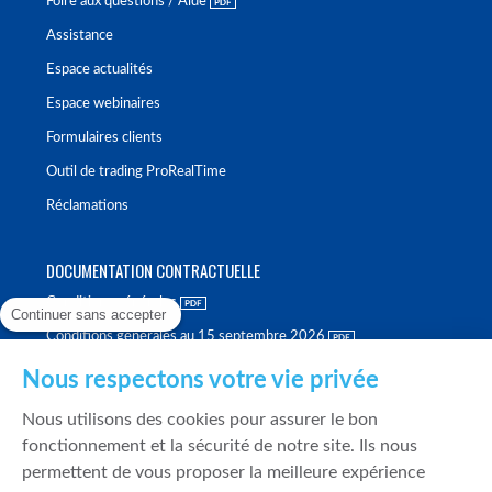
Foire aux questions / Aide
Assistance
Espace actualités
Espace webinaires
Formulaires clients
Outil de trading ProRealTime
Réclamations
DOCUMENTATION CONTRACTUELLE
Conditions générales
Continuer sans accepter
Conditions générales au 15 septembre 2026
Brochure tarifaire
Nous respectons votre vie privée
Rapport sur la qualité d'exécution
Nous utilisons des cookies pour assurer le bon
Politique de meilleure sélection
fonctionnement et la sécurité de notre site. Ils nous
permettent de vous proposer la meilleure expérience
Politique de durabilité