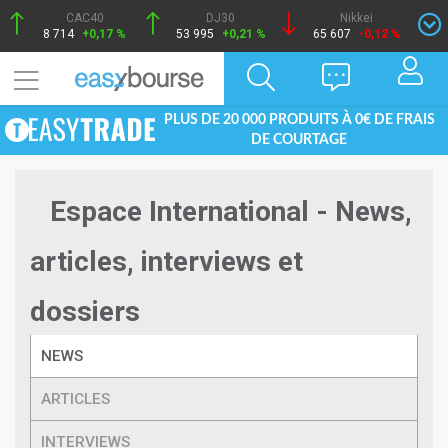
CAC40
DJ30
Nikkei
8 714
+0,17 %
53 995
+0,21 %
65 607
-0,12 %
PLUS DE 20 000 PRODUITS À 0€ DE FRAIS
DE COURTAGE
Espace International - News,
articles, interviews et
dossiers
NEWS
ARTICLES
INTERVIEWS