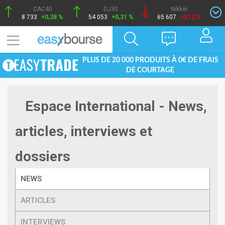
CAC40
DJ30
Nikkei
8 733
+0,38 %
54 053
+0,31 %
65 607
-0,12 %
PLUS DE 20 000 PRODUITS À 0€ DE FRAIS
DE COURTAGE
Espace International - News,
articles, interviews et
dossiers
NEWS
ARTICLES
INTERVIEWS