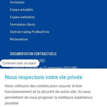
Assistance
Espace actualités
Espace webinaires
Formulaires clients
Outil de trading ProRealTime
Réclamations
DOCUMENTATION CONTRACTUELLE
Conditions générales
Continuer sans accepter
Conditions générales au 15 septembre 2026
Brochure tarifaire
Nous respectons votre vie privée
Rapport sur la qualité d'exécution
Nous utilisons des cookies pour assurer le bon
Politique de meilleure sélection
fonctionnement et la sécurité de notre site. Ils nous
permettent de vous proposer la meilleure expérience
Politique de durabilité
possible
Fonds de garantie des dépôts et de résolution