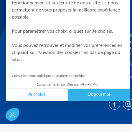
fonctionnement et la sécurité de notre site. Ils nous
permettent de vous proposer la meilleure expérience
possible
Pour paramétrer vos choix, cliquez sur Je choisis.
Graphique, co
en quelques cl
Vous pouvez retrouver et modifier vos préférences en
tendances du
cliquant sur "Gestion des cookies" en bas de page du
accompagner 
site.
Tous droits r
différés d'au 
Consulter notre politique en matière de cookies
clients connec
Consentements certifiés par
SUIVEZ-NOUS
Je choisis
Ok pour moi
Plateforme de Gestion du Consentement : Personnalisez vos Optio
Axeptio consent
Notre plateforme vous permet d'adapter et de gérer vos paramètres 