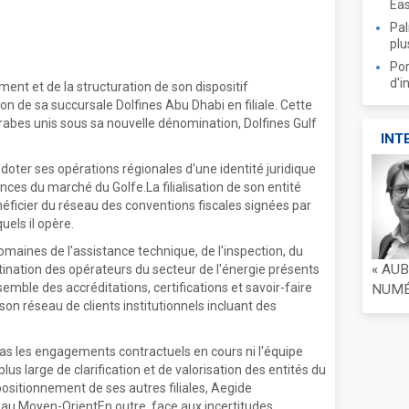
Ea
Pal
plu
Por
d'i
nt et de la structuration de son dispositif
on de sa succursale Dolfines Abu Dhabi en filiale. Cette
arabes unis sous sa nouvelle dénomination, Dolfines Gulf
INT
 doter ses opérations régionales d'une identité juridique
es du marché du Golfe.La filialisation de son entité
éficier du réseau des conventions fiscales signées par
uels il opère.
omaines de l'assistance technique, de l'inspection, du
« AU
stination des opérateurs du secteur de l'énergie présents
semble des accréditations, certifications et savoir-faire
NUMÉR
son réseau de clients institutionnels incluant des
 les engagements contractuels en cours ni l'équipe
 plus large de clarification et de valorisation des entités du
positionnement de ses autres filiales, Aegide
on au Moyen-OrientEn outre, face aux incertitudes