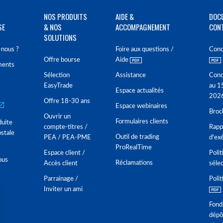
NOS PRODUITS
AIDE &
DOC
SE
& NOS
ACCOMPAGNEMENT
CON
SOLUTIONS
nous ?
Foire aux questions /
Cond
Offre bourse
Aide
ments
Sélection
Assistance
Cond
EasyTrade
au 1
Espace actualités
202
Offre 18-30 ans
Espace webinaires
Broc
Ouvrir un
Formulaires clients
duite
compte-titres /
Rappo
stale
Outil de trading
PEA / PEA-PME
d'ex
ProRealTime
Espace client /
Polit
ous
Réclamations
Accès client
séle
Parrainage /
Polit
Inviter un ami
Fond
dépô