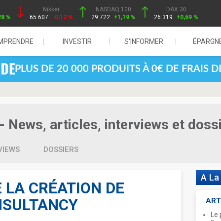
Nikkei
NASDAQ 100
DAX 30
28 %
65 607
-0,12 %
29 722
+1,19 %
26 319
+0,69 %
MPRENDRE
INVESTIR
S'INFORMER
ÉPARGN
PLUS DE 20 000 PRODUITS À 0€ DE FRAIS 
- News, articles, interviews et doss
VIEWS
DOSSIERS
A La
 LA CRÉATION DE
NSULTANCY
ART
Le 