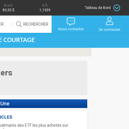
Brent
/$
Tableau de Bord
83,55 $
1,1559
ER
RECHERCHER
Nous contacter
Se connecter
DE COURTAGE
iers
 Une
ICLES
palmarès des ETF les plus achetés sur