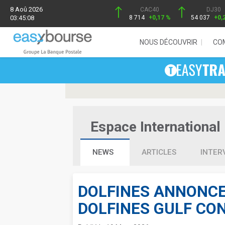
8 Aoû 2026
CAC40
DJ30
03:45:08
8 714
+0,17 %
54 037
+0,
NOUS DÉCOUVRIR
CO
Espace International 
NEWS
ARTICLES
INTER
DOLFINES ANNONCE
DOLFINES GULF CO