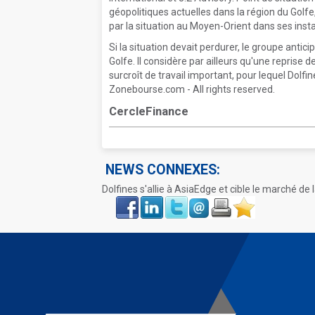
géopolitiques actuelles dans la région du Golfe
par la situation au Moyen-Orient dans ses insta
Si la situation devait perdurer, le groupe antici
Golfe. Il considère par ailleurs qu'une reprise 
surcroît de travail important, pour lequel Dolfi
Zonebourse.com - All rights reserved.
CercleFinance
NEWS CONNEXES:
Dolfines s'allie à AsiaEdge et cible le marché de
Face
LinkIn
Twitter
Envoyer
Imprimer
Favoris
book