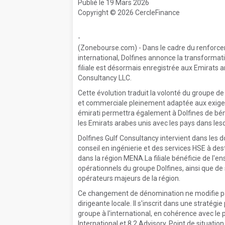
Publié le 19 Mars 2026
Copyright © 2026 CercleFinance
-
(Zonebourse.com) - Dans le cadre du renforceme
international, Dolfines annonce la transformati
filiale est désormais enregistrée aux Emirats 
Consultancy LLC.
Cette évolution traduit la volonté du groupe de
et commerciale pleinement adaptée aux exigenc
émirati permettra également à Dolfines de bén
les Emirats arabes unis avec les pays dans lesq
Dolfines Gulf Consultancy intervient dans les d
conseil en ingénierie et des services HSE à de
dans la région MENA.La filiale bénéficie de l'en
opérationnels du groupe Dolfines, ainsi que de 
opérateurs majeurs de la région.
Ce changement de dénomination ne modifie pas
dirigeante locale. Il s'inscrit dans une stratégie
groupe à l'international, en cohérence avec le 
International et 8.2 Advisory. Point de situati