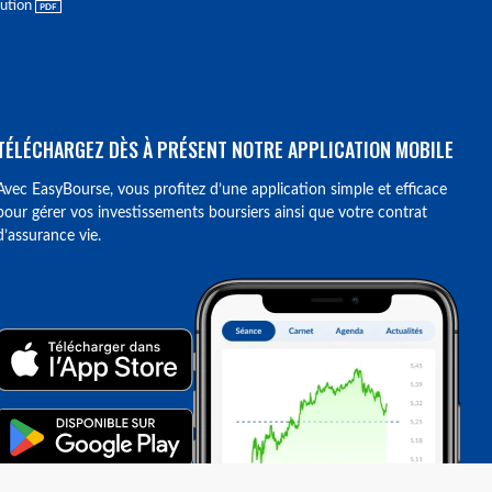
lution
TÉLÉCHARGEZ DÈS À PRÉSENT NOTRE APPLICATION MOBILE
Avec EasyBourse, vous profitez d’une application simple et efficace
pour gérer vos investissements boursiers ainsi que votre contrat
d’assurance vie.
ions. Personnalisez vos préférences pour contrôler la manière dont vos